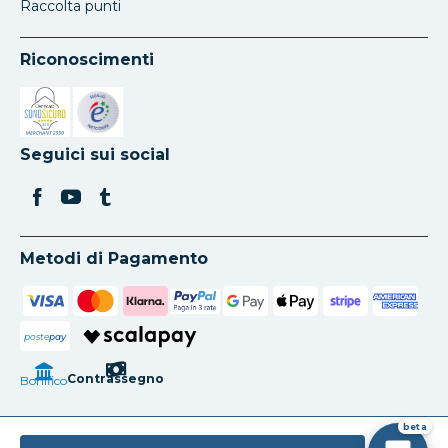
Raccolta punti
Riconoscimenti
Si apre in una nuova scheda
Si apre in una nuova scheda
Seguici sui social
Metodi di Pagamento
poste
pay
Contrassegno
Bonifico
beta