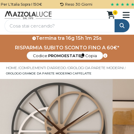
★ ★ ★ ★ ★
r L'Italia Sopra I 150€
Reso 30 Giorni
0
Cerca
Termina tra
16g 15h 1m 25s
RISPARMIA SUBITO SCONTO FINO A 60€*
Codice:
PROMOESTATE
Copia
HOME
COMPLEMENTI D'ARREDO
OROLOGI DA PARETE MODERNI
OROLOGIO GRANDE DA PARETE MODERNO CAFFELATTE