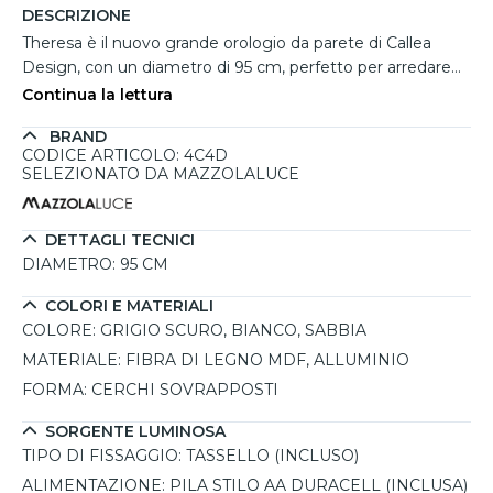
DESCRIZIONE
Theresa è il nuovo grande orologio da parete di Callea
Design, con un diametro di 95 cm, perfetto per arredare
con eleganza e modernità qualsiasi ambiente. Realizzato
Continua la lettura
in fibra di legno e alluminio, è disponibile in dieci varianti di
BRAND
colore, offrendo versatilità e stile. Il design innovativo è
CODICE ARTICOLO: 4C4D
caratterizzato da cerchi sovrapposti che creano un effetto
SELEZIONATO DA MAZZOLALUCE
tridimensionale sulla parete, trasformandolo in un vero e
proprio complemento d’arredo. In questa versione, il
cerchio più grande è di colore grigio scuro, il secondo
DETTAGLI TECNICI
cerchio è bianco, mentre il cerchio centrale, dove sono
DIAMETRO:
95 CM
collocate le lancette in metallo marrone scuro, è color
COLORI E MATERIALI
sabbia. Grazie alle sue dimensioni importanti, Theresa non
COLORE:
GRIGIO SCURO, BIANCO, SABBIA
è solo un orologio funzionale, ma anche un elemento
decorativo ideale per soggiorni, uffici o camerette. Frutto
MATERIALE:
FIBRA DI LEGNO MDF, ALLUMINIO
della creatività degli artigiani Callea e dell’affidabilità dei
FORMA:
CERCHI SOVRAPPOSTI
meccanismi tedeschi, questo orologio è progettato per
garantire precisione e un funzionamento estremamente
SORGENTE LUMINOSA
silenzioso.
TIPO DI FISSAGGIO:
TASSELLO (INCLUSO)
ALIMENTAZIONE:
PILA STILO AA DURACELL (INCLUSA)