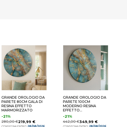
GRANDE OROLOGIO DA
GRANDE OROLOGIO DA
O
PARETE 80CM GALA DI
PARETE 100CM
P
RESINA EFFETTO
MODERNO RESINA
O
MARMORIZZATO
EFFETTO
MARMORIZZATO
-21%
-21%
4
280,00 €
219,99 €
442,00 €
349,99 €
C
28/08/2026
28/08/2026
CONSEGNA ENTRO:
CONSEGNA ENTRO: