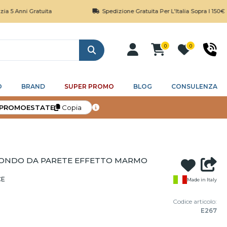
 Gratuita
Spedizione Gratuita Per L'Italia Sopra I 150€
0
0
Cerca
O
BRAND
SUPER PROMO
BLOG
CONSULENZA
PROMOESTATE
Copia
TONDO DA PARETE EFFETTO MARMO
CE
Made in Italy
Codice articolo:
E267