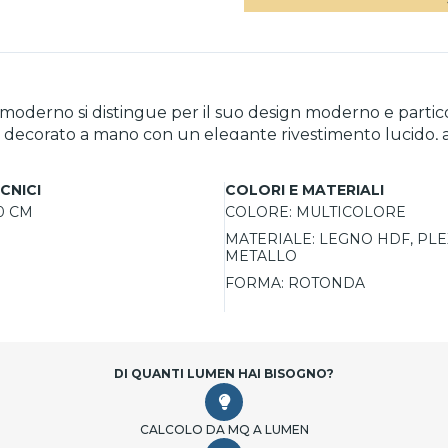
moderno si distingue per il suo design moderno e parti
è decorato a mano con un elegante rivestimento lucido, ar
chiato oro e le lancette in metallo cromato dorato complet
poranee.
CNICI
COLORI E MATERIALI
0 CM
COLORE:
MULTICOLORE
MATERIALE:
LEGNO HDF, PLE
METALLO
FORMA:
ROTONDA
DI QUANTI LUMEN HAI BISOGNO?
CALCOLO DA MQ A LUMEN