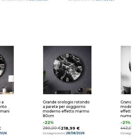
 a
Grande orologio rotondo
Grande o
ento
a parete per soggiorno
moderno
omani
moderno effetto marmo
effetto
80cm
numeri 
-22%
-21%
€
280,00 €
218,99 €
442,00 
2026
28/08/2026
Consegna entro:
Consegna e