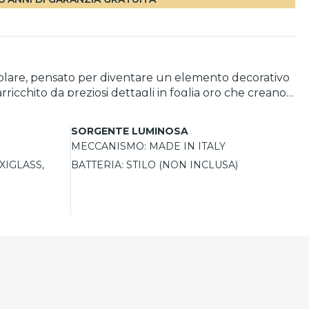
colare, pensato per diventare un elemento decorativo
ricchito da preziosi dettagli in foglia oro che creano
ano un’estetica sofisticata, perfetta per valorizzare
SORGENTE LUMINOSA
MECCANISMO:
MADE IN ITALY
XIGLASS,
BATTERIA:
STILO (NON INCLUSA)