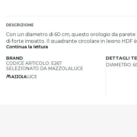
DESCRIZIONE
Con un diametro di 60 cm, questo orologio da parete 
di forte impatto. Il quadrante circolare in legno HDF 
Continua la lettura
suggestivi riflessi. I numeri romani in plexiglass spec
ambienti come soggiorni, studi o zone giorno contem
BRAND
DETTAGLI TE
CODICE ARTICOLO: E267
DIAMETRO:
6
SELEZIONATO DA MAZZOLALUCE