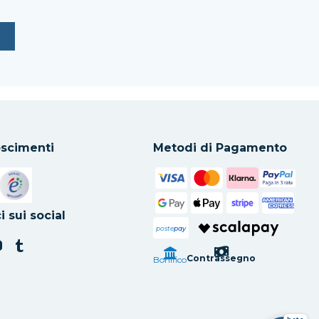
scimenti
Metodi di Pagamento
in una nuova scheda
Si apre in una nuova scheda
i sui social
poste
pay
Contrassegno
Bonifico