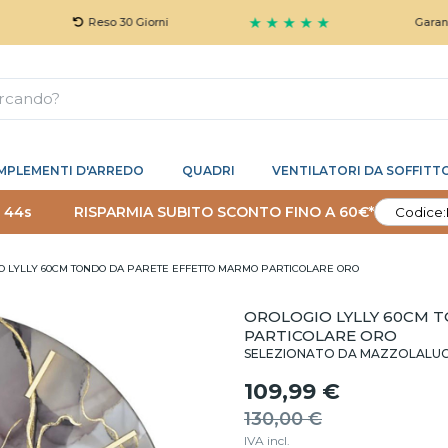
★ ★ ★ ★ ★
Reso 30 Giorni
Garanzia 5 Anni
MPLEMENTI D'ARREDO
QUADRI
VENTILATORI DA SOFFITT
 43s
RISPARMIA SUBITO SCONTO FINO A 60€*
Codice:
O LYLLY 60CM TONDO DA PARETE EFFETTO MARMO PARTICOLARE ORO
OROLOGIO LYLLY 60CM 
PARTICOLARE ORO
SELEZIONATO DA MAZZOLALU
109,99 €
130,00 €
IVA incl.