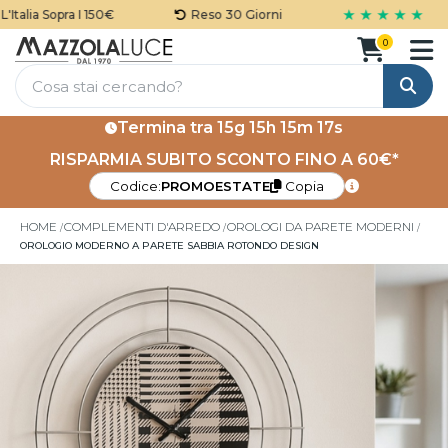
★ ★ ★ ★ ★
talia Sopra I 150€
Reso 30 Giorni
0
Cerca
Termina tra
15g 15h 15m 16s
RISPARMIA SUBITO SCONTO FINO A 60€*
Codice:
PROMOESTATE
Copia
HOME
COMPLEMENTI D'ARREDO
OROLOGI DA PARETE MODERNI
OROLOGIO MODERNO A PARETE SABBIA ROTONDO DESIGN