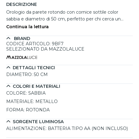
DESCRIZIONE
Orologio da parete rotondo con cornice sottile color
sabbia e diametro di 50 cm, perfetto per chi cerca un
elemento decorativo dal gusto elegante. Il quadrante,
Continua la lettura
impreziosito da un sofisticato motivo tartan, dona
BRAND
movimento e ricercatezza visiva all’ambiente. Le lancette
CODICE ARTICOLO: 9BF7
nere garantiscono leggibilità senza rinunciare allo stile.
SELEZIONATO DA MAZZOLALUCE
Questo orologio grande da parete si adatta con armonia a
soggiorni e living moderni. Prodotto in Italia, funziona a
batteria AA (non inclusa) ed è pensato per valorizzare con
DETTAGLI TECNICI
classe qualsiasi spazio.
DIAMETRO:
50 CM
COLORI E MATERIALI
COLORE:
SABBIA
MATERIALE:
METALLO
FORMA:
ROTONDA
SORGENTE LUMINOSA
ALIMENTAZIONE:
BATTERIA TIPO AA (NON INCLUSO)