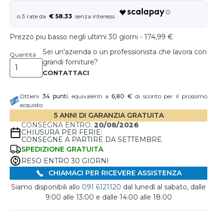
€ 58.33
Prezzo piu basso negli ultimi 30 giorni - 174,99 €
Sei un'azienda o un professionista che lavora con
Quantità
grandi forniture?
Ottieni
34
punti
, equivalenti a
6,80 €
di sconto per il prossimo
acquisto
5 ANNI DI GARANZIA GRATUITA
CONSEGNA ENTRO:
20/08/2026
CHIUSURA PER FERIE:
CONSEGNE A PARTIRE DA SETTEMBRE.
SPEDIZIONE GRATUITA
RESO ENTRO 30 GIORNI
CHIAMACI PER RICEVERE ASSISTENZA
Siamo disponibili allo
091 6121120
dal lunedì al sabato, dalle
9:00 alle 13:00 e dalle 14:00 alle 18:00