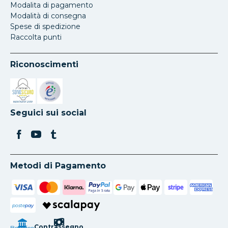
Modalita di pagamento
Modalità di consegna
Spese di spedizione
Raccolta punti
Riconoscimenti
Si apre in una nuova scheda
Si apre in una nuova scheda
Seguici sui social
Metodi di Pagamento
poste
pay
Contrassegno
Bonifico