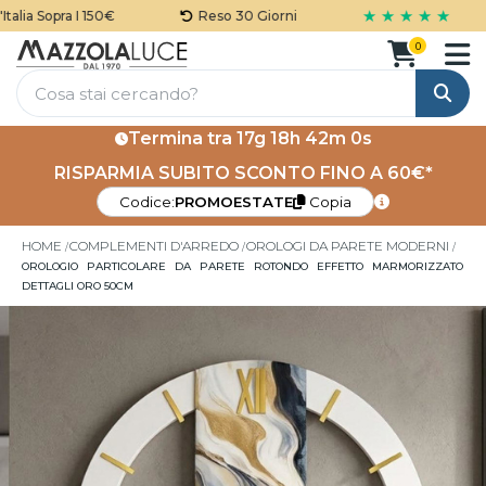
★ ★ ★ ★ ★
lia Sopra I 150€
Reso 30 Giorni
0
Cerca
Termina tra
17g 18h 42m 0s
RISPARMIA SUBITO SCONTO FINO A 60€*
Codice:
PROMOESTATE
Copia
HOME
COMPLEMENTI D'ARREDO
OROLOGI DA PARETE MODERNI
OROLOGIO PARTICOLARE DA PARETE ROTONDO EFFETTO MARMORIZZATO
DETTAGLI ORO 50CM