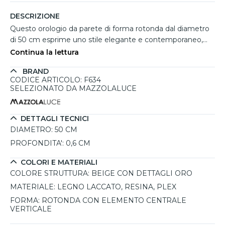
DESCRIZIONE
Questo orologio da parete di forma rotonda dal diametro
di 50 cm esprime uno stile elegante e contemporaneo,
perfetto per soggiorni, salotti o zone living. La struttura
Continua la lettura
aperta in tonalità beige è arricchita da raffinati dettagli in
BRAND
foglia oro che donano luminosità all’insieme. L’elemento
CODICE ARTICOLO: F634
centrale verticale in resina effetto marmorizzato presenta
SELEZIONATO DA MAZZOLALUCE
sfumature calde e venature scure, creando un contrasto
decorativo di grande impatto. Numeri romani e lancette
dorate in metallo lucido completano il design con
DETTAGLI TECNICI
coerenza estetica. Realizzato su base in legno laccato e
DIAMETRO:
50 CM
rivestito in resina ad alta trasparenza, mantiene uno
PROFONDITA':
0,6 CM
spessore sottile di circa 0,6 cm ed è rifinito
artigianalmente. Un orologio moderno 100% Made in Italy,
COLORI E MATERIALI
realizzato a mano con estrema cura per i dettagli.
COLORE STRUTTURA:
BEIGE CON DETTAGLI ORO
MATERIALE:
LEGNO LACCATO, RESINA, PLEX
FORMA:
ROTONDA CON ELEMENTO CENTRALE
VERTICALE