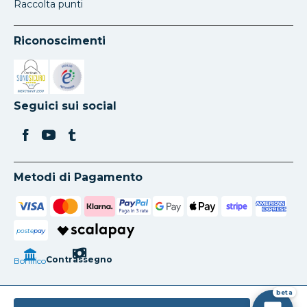
Raccolta punti
Riconoscimenti
Si apre in una nuova scheda
Si apre in una nuova scheda
Seguici sui social
Metodi di Pagamento
poste
pay
Contrassegno
Bonifico
beta