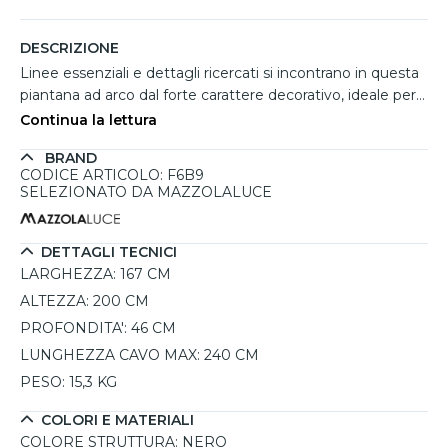
DESCRIZIONE
Linee essenziali e dettagli ricercati si incontrano in questa
piantana ad arco dal forte carattere decorativo, ideale per
illuminare un soggiorno moderno o un angolo relax con
Continua la lettura
stile sofisticato. La struttura in acciaio nero opaco si
BRAND
sviluppa con una curva elegante che sostiene un
CODICE ARTICOLO: F6B9
paralume emisferico in rete metallica, creando un
SELEZIONATO DA MAZZOLALUCE
piacevole effetto luminoso diffuso. La base in marmo
dona stabilità e pregio estetico, mentre il punto luce E27
da massimo 60W permette di scegliere l'atmosfera
DETTAGLI TECNICI
desiderata con lampadine LED o a incandescenza.
LARGHEZZA:
167 CM
Perfetta per ambienti contemporanei e vintage industriali.
ALTEZZA:
200 CM
PROFONDITA':
46 CM
LUNGHEZZA CAVO MAX:
240 CM
PESO:
15,3 KG
COLORI E MATERIALI
COLORE STRUTTURA:
NERO