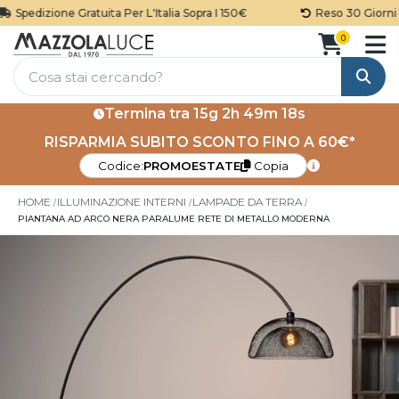
Spedizione Gratuita Per L'Italia Sopra I 150€
Reso 30 Giorni
0
Cerca
Termina tra
15g 2h 49m 17s
RISPARMIA SUBITO SCONTO FINO A 60€*
Codice:
PROMOESTATE
Copia
HOME
ILLUMINAZIONE INTERNI
LAMPADE DA TERRA
PIANTANA AD ARCO NERA PARALUME RETE DI METALLO MODERNA