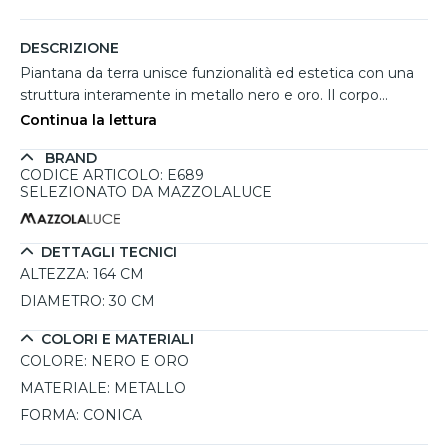
DESCRIZIONE
Piantana da terra unisce funzionalità ed estetica con una
struttura interamente in metallo nero e oro. Il corpo
orientabile consente di dirigere la luce in base alle
Continua la lettura
necessità, rendendola perfetta per aree lettura, angoli
BRAND
studio o soggiorni dallo spirito urbano. Il design essenziale
CODICE ARTICOLO: E689
e robusto la rende facilmente abbinabile ad ambienti
SELEZIONATO DA MAZZOLALUCE
moderni o loft contemporanei. Un complemento versatile
per chi cerca praticità e atmosfera in un'unica soluzione.
DETTAGLI TECNICI
ALTEZZA:
164 CM
DIAMETRO:
30 CM
COLORI E MATERIALI
COLORE:
NERO E ORO
MATERIALE:
METALLO
FORMA:
CONICA