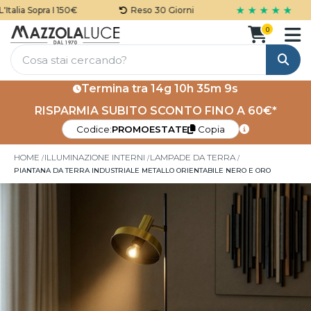
★ ★ ★ ★ ★
alia Sopra I 150€
Reso 30 Giorni
0
Cerca
Termina tra
14g 10h 35m 9s
RISPARMIA SUBITO SCONTO FINO A 60€*
Codice:
PROMOESTATE
Copia
HOME
ILLUMINAZIONE INTERNI
LAMPADE DA TERRA
PIANTANA DA TERRA INDUSTRIALE METALLO ORIENTABILE NERO E ORO