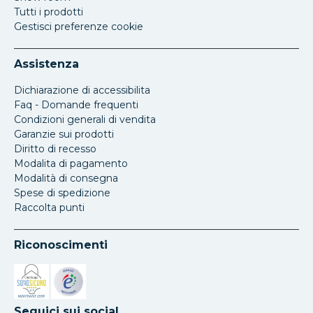
Tutti i prodotti
Gestisci preferenze cookie
Assistenza
Dichiarazione di accessibilita
Faq - Domande frequenti
Condizioni generali di vendita
Garanzie sui prodotti
Diritto di recesso
Modalita di pagamento
Modalità di consegna
Spese di spedizione
Raccolta punti
Riconoscimenti
Si apre in una nuova scheda
Si apre in una nuova scheda
Seguici sui social