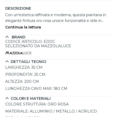
DESCRIZIONE
Con un'estetica raffinata e moderna, questa piantana in
elegante finitura oro rosa unisce funzionalità e stile in
un'unica soluzione luminosa. Realizzata in alluminio con
Continua la lettura
inserti in metallo e diffusori in acrilico, si distingue per la
BRAND
sua doppia emissione luminosa laterale, ideale per creare
CODICE ARTICOLO: EDDC
un’illuminazione calda e avvolgente in soggiorni, ambienti
SELEZIONATO DA MAZZOLALUCE
lettura o spazi contract. I due LED integrati da 24W
offrono una luce da 4200 lumen a 3000K, facilmente
regolabile tramite comando *touch dimmer* posizionato
DETTAGLI TECNICI
direttamente sul corpo lampada. La struttura snella
LARGHEZZA:
35 CM
garantisce eleganza senza ingombrare.
PROFONDITA':
25 CM
ALTEZZA:
200 CM
LUNGHEZZA CAVO MAX:
180 CM
COLORI E MATERIALI
COLORE STRUTTURA:
ORO ROSA
MATERIALE:
ALLUMINIO / METALLO / ACRILICO