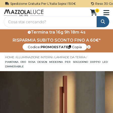
Spedizione Gratuita Per L'Italia Sopra I 150€
Reso 30 Giorn
0
Cerca
Termina tra
16g 9h 18m 4s
RISPARMIA SUBITO SCONTO FINO A 60€*
Codice:
PROMOESTATE
Copia
HOME
ILLUMINAZIONE INTERNI
LAMPADE DA TERRA
PIANTANA ORO ROSA DESIGN MODERNA PER SOGGIORNO DOPPIO LED
DIMMERABILE