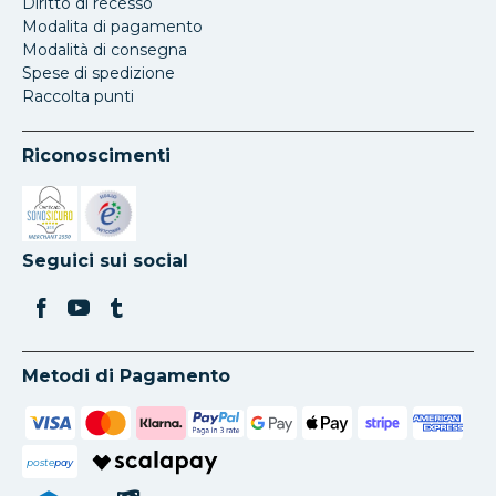
Diritto di recesso
Modalita di pagamento
Modalità di consegna
Spese di spedizione
Raccolta punti
Riconoscimenti
Si apre in una nuova scheda
Si apre in una nuova scheda
Seguici sui social
Metodi di Pagamento
poste
pay