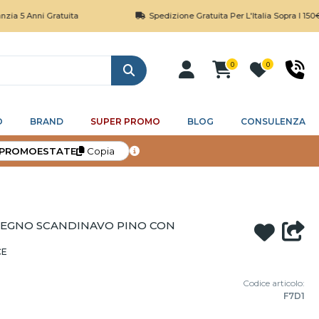
i Gratuita
Spedizione Gratuita Per L'Italia Sopra I 150€
0
0
Cerca
O
BRAND
SUPER PROMO
BLOG
CONSULENZA
PROMOESTATE
Copia
 LEGNO SCANDINAVO PINO CON
CE
Codice articolo:
F7D1