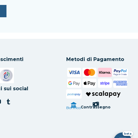
scimenti
Metodi di Pagamento
in una nuova scheda
Si apre in una nuova scheda
i sui social
poste
pay
Contrassegno
Bonifico
beta