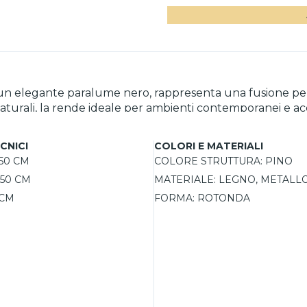
 un elegante paralume nero, rappresenta una fusione perf
aturali, la rende ideale per ambienti contemporanei e accog
n'illuminazione morbida e diffusa, perfetta per creare a
di personalizzare il colore e l'intensità della luce in b
CNICI
COLORI E MATERIALI
50 CM
COLORE STRUTTURA:
PINO
50 CM
MATERIALE:
LEGNO, METALLO
 CM
FORMA:
ROTONDA