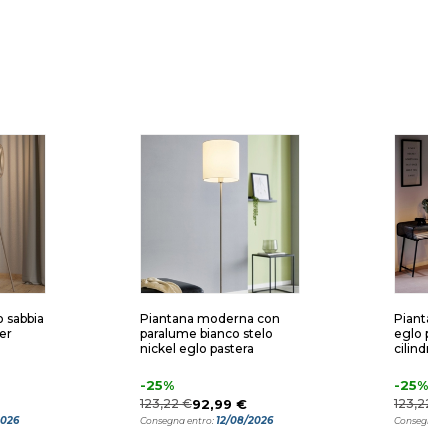
o sabbia
Piantana moderna con
Piantana
er
paralume bianco stelo
eglo pas
nickel eglo pastera
cilindro
-25%
-25%
123,22 €
92,99 €
123,22 €
2026
12/08/2026
Consegna entro:
Consegna e