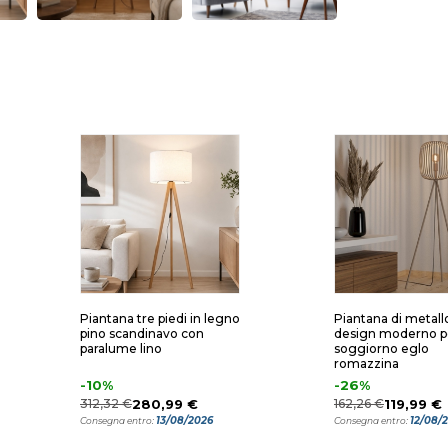
Piantana tre piedi in legno
Piantana di metall
pino scandinavo con
design moderno p
paralume lino
soggiorno eglo
romazzina
-10%
-26%
312,32 €
280,99 €
162,26 €
119,99 €
13/08/2026
12/08/
Consegna entro:
Consegna entro: