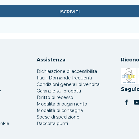
Assistenza
Ricono
Dichiarazione di accessibilita
Faq - Domande frequenti
Condizioni generali di vendita
Si apre 
Seguic
y
Garanzie sui prodotti
Diritto di recesso
Modalita di pagamento
Modalità di consegna
Spese di spedizione
ookie
Raccolta punti