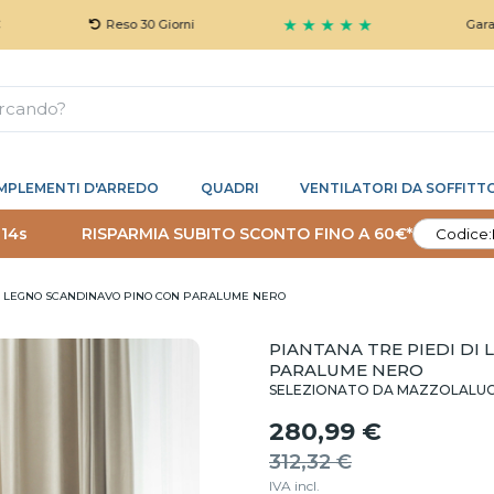
★ ★ ★ ★ ★
Reso 30 Giorni
Garanzia 5 Ann
MPLEMENTI D'ARREDO
QUADRI
VENTILATORI DA SOFFITT
 13s
RISPARMIA SUBITO SCONTO FINO A 60€*
Codice:
DI LEGNO SCANDINAVO PINO CON PARALUME NERO
PIANTANA TRE PIEDI DI
PARALUME NERO
SELEZIONATO DA MAZZOLALU
280,99 €
312,32 €
IVA incl.