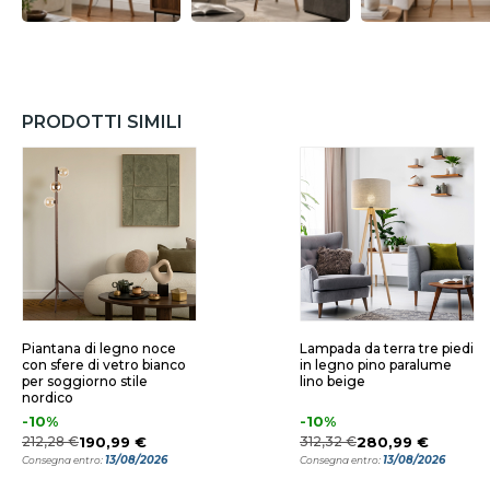
PRODOTTI SIMILI
Piantana di legno noce
Lampada da terra tre piedi
con sfere di vetro bianco
in legno pino paralume
per soggiorno stile
lino beige
nordico
-10%
-10%
212,28 €
190,99 €
312,32 €
280,99 €
13/08/2026
13/08/2026
Consegna entro:
Consegna entro: