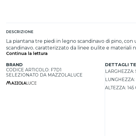
DESCRIZIONE
La piantana tre piedi in legno scandinavo di pino, con
scandinavo, caratterizzato da linee pulite e materiali n
Continua la lettura
un tocco di calore, mentre il paralume nero fornisce u
compatibile con lampadine E27 fino a 15W, consentendo 
BRAND
DETTAGLI TE
per ambienti interni.
CODICE ARTICOLO: F7D1
LARGHEZZA:
SELEZIONATO DA MAZZOLALUCE
LUNGHEZZA:
ALTEZZA:
145