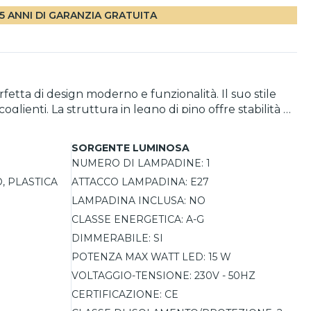
5 ANNI DI GARANZIA GRATUITA
etta di design moderno e funzionalità. Il suo stile
lienti. La struttura in legno di pino offre stabilità e
tmosfere intime in soggiorni o studi. La lampada è
ase alle esigenze. Con una protezione IP20, è adatta
SORGENTE LUMINOSA
NUMERO DI LAMPADINE:
1
, PLASTICA
ATTACCO LAMPADINA:
E27
LAMPADINA INCLUSA:
NO
CLASSE ENERGETICA:
A-G
DIMMERABILE:
SI
POTENZA MAX WATT LED:
15 W
VOLTAGGIO-TENSIONE:
230V - 50HZ
CERTIFICAZIONE:
CE