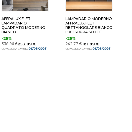
6 LUCI
58X33 6 LUCI
58X58 8 LU
AFFRALUX FLET
LAMPADARIO MODERNO
A
LAMPADARIO
AFFRALUX FLET
P
QUADRATO MODERNO
RETTANGOLARE BIANCO
M
BIANCO
LUCI SOPRA SOTTO
R
-25%
-25%
2
338,96 €
253,99 €
242,77 €
181,99 €
C
06/08/2026
06/08/2026
CONSEGNA ENTRO:
CONSEGNA ENTRO: