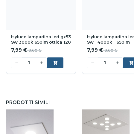
Isyluce lampadina led gx53
Isyluce lampadina le
9w 3000k 650lm ottica 120
9w 4000k 650lm o
120
7,99 €
7,99 €
10,00 €
10,00 €
PRODOTTI SIMILI