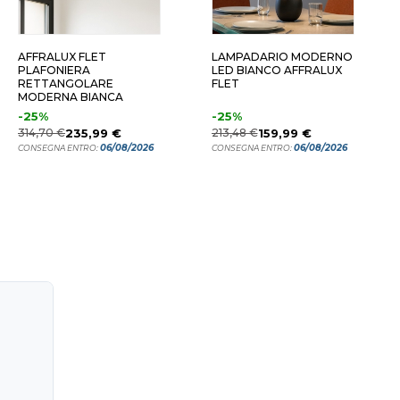
3X43 4 LUCI
43X43 4 LUCI
58X33 
AFFRALUX FLET
LAMPADARIO MODERNO
PLAFONIERA
LED BIANCO AFFRALUX
RETTANGOLARE
FLET
MODERNA BIANCA
-25%
-25%
314,70 €
235,99 €
213,48 €
159,99 €
06/08/2026
06/08/2026
CONSEGNA ENTRO:
CONSEGNA ENTRO: