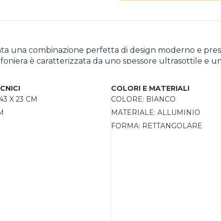
ta una combinazione perfetta di design moderno e prestaz
afoniera è caratterizzata da uno spessore ultrasottile e 
o il basso, è l'ideale per illuminare tavoli da pranzo, scri
ituibili e non richiedono trasformatore, garantendo una 
CNICI
COLORI E MATERIALI
sponibile in diverse temperature di colore (3000°K e 4000
43 X 23 CM
COLORE:
BIANCO
M
MATERIALE:
ALLUMINIO
FORMA:
RETTANGOLARE