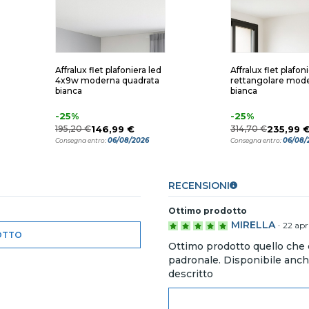
Affralux flet plafoniera led
Affralux flet plafon
4x9w moderna quadrata
rettangolare mod
bianca
bianca
-25%
-25%
195,20 €
146,99 €
314,70 €
235,99 
06/08/2026
06/08/
Consegna entro:
Consegna entro:
RECENSIONI
Ottimo prodotto
MIRELLA
·
22 apr
OTTO
Ottimo prodotto quello che 
padronale. Disponibile anche
descritto