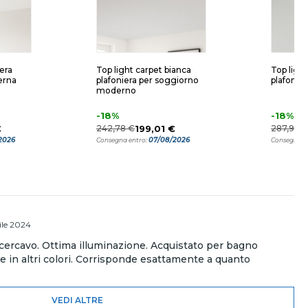
iera
Top light carpet bianca
Top ligh
erna
plafoniera per soggiorno
plafonie
moderno
-18%
-18%
€
242,78 €
199,01 €
287,92 
2026
07/08/2026
Consegna entro:
Consegna e
ile 2024
cercavo. Ottima illuminazione. Acquistato per bagno
 in altri colori. Corrisponde esattamente a quanto
VEDI ALTRE