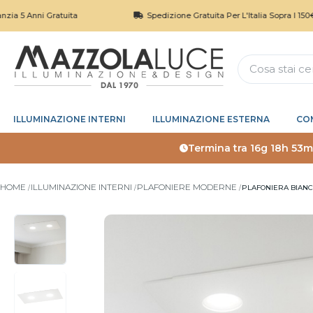
i Gratuita
Spedizione Gratuita Per L'Italia Sopra I 150€
ILLUMINAZIONE INTERNI
ILLUMINAZIONE ESTERNA
CO
Termina tra
16g 18h 53m
HOME
ILLUMINAZIONE INTERNI
PLAFONIERE MODERNE
PLAFONIERA BIAN