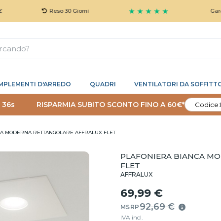
★ ★ ★ ★ ★
Reso 30 Giorni
Garanzia 5 An
MPLEMENTI D'ARREDO
QUADRI
VENTILATORI DA SOFFITT
 35s
RISPARMIA SUBITO SCONTO FINO A 60€*
Codice:
CA MODERNA RETTANGOLARE AFFRALUX FLET
PLAFONIERA BIANCA M
FLET
AFFRALUX
69,99 €
92,69 €
MSRP
IVA incl.