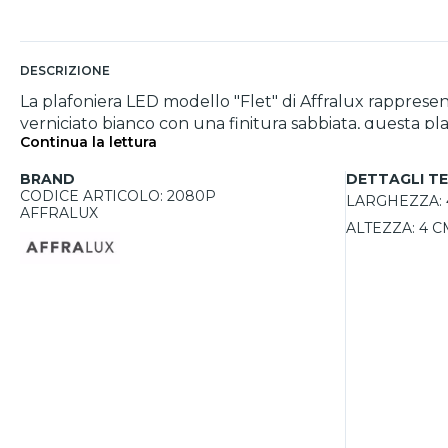
DESCRIZIONE
La plafoniera LED modello "Flet" di Affralux rappresen
verniciato bianco con una finitura sabbiata, questa pl
Continua la lettura
vari ambienti. Grazie alla sua illuminazione diretta vers
ultima generazione (non incluse) sono facilmente sost
BRAND
DETTAGLI TE
Semplice da installare, offre un'ottima luminosità, di
CODICE ARTICOLO: 2080P
LARGHEZZA:
esigenze.
AFFRALUX
ALTEZZA:
4 C