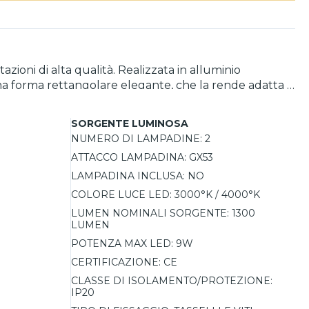
ioni di alta qualità. Realizzata in alluminio
una forma rettangolare elegante, che la rende adatta a
vanie o altri spazi di lavoro. Le lampadine LED GX53 di
lunga durata e ridotti interventi di manutenzione.
SORGENTE LUMINOSA
°K), scegliendo la lampadina adatta alle proprie
NUMERO DI LAMPADINE:
2
ATTACCO LAMPADINA:
GX53
LAMPADINA INCLUSA:
NO
COLORE LUCE LED:
3000°K / 4000°K
LUMEN NOMINALI SORGENTE:
1300
LUMEN
POTENZA MAX LED:
9W
CERTIFICAZIONE:
CE
CLASSE DI ISOLAMENTO/PROTEZIONE:
IP20