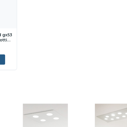
d gx53
ttica