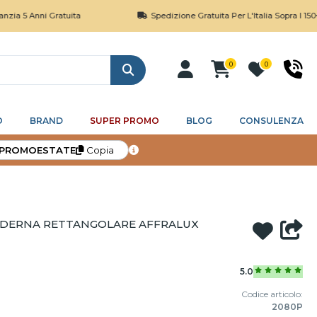
ni Gratuita
Spedizione Gratuita Per L'Italia Sopra I 150€
0
0
Cerca
O
BRAND
SUPER PROMO
BLOG
CONSULENZA
PROMOESTATE
Copia
ODERNA RETTANGOLARE AFFRALUX
5.0
Codice articolo:
2080P