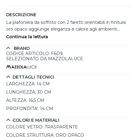
DESCRIZIONE
La plafoniera da soffitto con 2 faretti orientabili in finitura
oro opaco aggiunge eleganza e calore agli ambienti
grazie al design rétro reinterpretato in chiave
Continua la lettura
contemporanea. La struttura rettangolare in metallo
BRAND
sostiene due diffusori in vetro trasparente dalle linee
CODICE ARTICOLO: F6D9
morbide, perfetti per valorizzare la luce e creare
SELEZIONATO DA MAZZOLALUCE
un'atmosfera accogliente. I faretti orientabili e inclinabili
permettono di dirigere l'illuminazione in modo pratico e
preciso, ideale per soggiorni, camere o ingressi.
DETTAGLI TECNICI
Compatibile con lampadine LED E14, supporta una
LARGHEZZA:
14 CM
potenza massima di 2x40W ed è dimmerabile tramite
LUNGHEZZA:
30 CM
regolatore esterno non incluso.
ALTEZZA:
16,5 CM
PROFONDITA':
14 CM
COLORI E MATERIALI
COLORE VETRO:
TRASPARENTE
COLORE STRUTTURA:
ORO OPACO