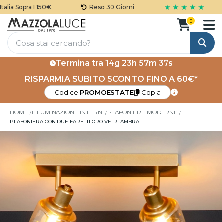
★ ★ ★ ★ ★
lia Sopra I 150€
Reso 30 Giorni
0
Cerca
Termina tra
14g 23h 57m 36s
RISPARMIA SUBITO SCONTO FINO A 60€*
Codice:
PROMOESTATE
Copia
HOME
ILLUMINAZIONE INTERNI
PLAFONIERE MODERNE
PLAFONIERA CON DUE FARETTI ORO VETRI AMBRA