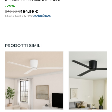
A 5000K TELECOMANDO E APP
-25%
246,33 €
184,99 €
25/08/2026
CONSEGNA ENTRO:
PRODOTTI SIMILI