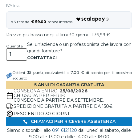
IVA incl.
€ 59.00
Prezzo piu basso negli ultimi 30 giorni - 176,99 €
Sei un'azienda o un professionista che lavora con
Quantità
grandi forniture?
Ottieni
35
punti
, equivalenti a
7,00 €
di sconto per il prossimo
acquisto
5 ANNI DI GARANZIA GRATUITA
CONSEGNA ENTRO:
25/08/2026
CHIUSURA PER FERIE:
CONSEGNE A PARTIRE DA SETTEMBRE.
SPEDIZIONE GRATUITA A PARTIRE DA 150€
RESO ENTRO 30 GIORNI
CHIAMACI PER RICEVERE ASSISTENZA
Siamo disponibili allo
091 6121120
dal lunedì al sabato, dalle
9:00 alle 13:00 e dalle 14:00 alle 18:00