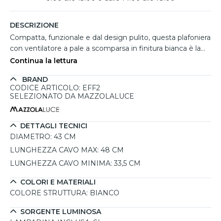
DESCRIZIONE
Compatta, funzionale e dal design pulito, questa plafoniera
con ventilatore a pale a scomparsa in finitura bianca è la
scelta ideale per ambienti fino a 13 m². Perfetta per
Continua la lettura
camere da letto, piccoli soggiorni o studi, unisce in un
BRAND
unico corpo luce LED dimmerabile e ventilazione
CODICE ARTICOLO: EFF2
regolabile, garantendo massimo comfort senza ingombri
SELEZIONATO DA MAZZOLALUCE
visivi. La luce LED da 45W offre un'illuminazione intensa e
regolabile da 2700K a 5000K, mentre le 9 velocità
selezionabili, tra cui la modalità notturna silenziosa,
DETTAGLI TECNICI
permettono una ventilazione su misura. Il motore da 25W
DIAMETRO:
43 CM
assicura efficienza e bassi consumi, e il controllo avviene
LUNGHEZZA CAVO MAX:
48 CM
comodamente tramite telecomando incluso.
LUNGHEZZA CAVO MINIMA:
33,5 CM
COLORI E MATERIALI
COLORE STRUTTURA:
BIANCO
SORGENTE LUMINOSA