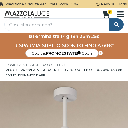
Spedizione Gratuita Per L'Italia Sopra I 150€
Reso 30 Giorni
0
Cerca
Termina tra
14g 19h 26m 24s
RISPARMIA SUBITO SCONTO FINO A 60€*
Codice:
PROMOESTATE
Copia
HOME
VENTILATORI DA SOFFITTO
PLAFONIERA CON VENTILATORE MINI BIANCA 13 MQ LED CCT DA 2700K A 5000K
CON TELECOMANDO E APP