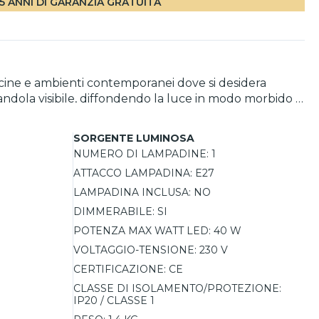
5 ANNI DI GARANZIA GRATUITA
ucine e ambienti contemporanei dove si desidera
ciandola visibile, diffondendo la luce in modo morbido e
nte l'intensità luminosa e personalizzare il comfort
SORGENTE LUMINOSA
NUMERO DI LAMPADINE:
1
ATTACCO LAMPADINA:
E27
LAMPADINA INCLUSA:
NO
DIMMERABILE:
SI
POTENZA MAX WATT LED:
40 W
VOLTAGGIO-TENSIONE:
230 V
CERTIFICAZIONE:
CE
CLASSE DI ISOLAMENTO/PROTEZIONE:
IP20 / CLASSE 1