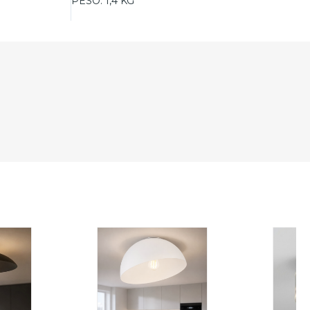
PESO:
1,4 KG