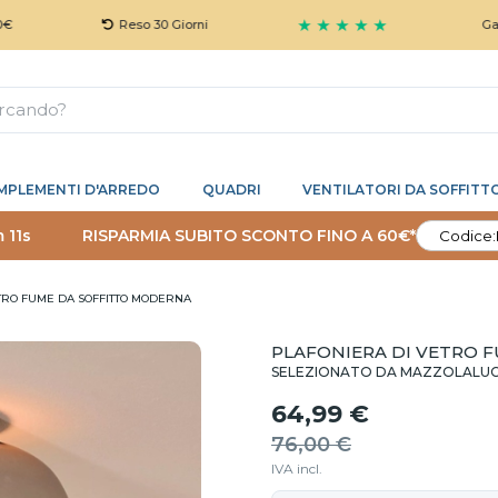
★ ★ ★ ★ ★
Reso 30 Giorni
Garanzia 5
MPLEMENTI D'ARREDO
QUADRI
VENTILATORI DA SOFFITT
 10s
RISPARMIA SUBITO SCONTO FINO A 60€*
Codice:
TRO FUME DA SOFFITTO MODERNA
PLAFONIERA DI VETRO 
SELEZIONATO DA MAZZOLALU
64,99 €
76,00 €
IVA incl.