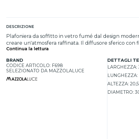
DESCRIZIONE
Plafoniera da soffitto in vetro fumé dal design moder
creare un'atmosfera raffinata. Il diffusore sferico con
Continua la lettura
uniforme. Compatibile con sorgenti LED E27 fino a 40
dell'ambiente.
BRAND
DETTAGLI TE
CODICE ARTICOLO: F698
LARGHEZZA:
SELEZIONATO DA MAZZOLALUCE
LUNGHEZZA:
ALTEZZA:
20,
DIAMETRO:
3