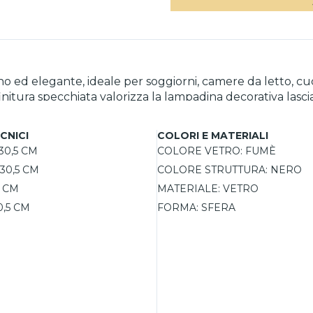
no ed elegante, ideale per soggiorni, camere da letto, c
 finitura specchiata valorizza la lampadina decorativa las
W, può essere collegata a un dimmer per regolare facilme
CNICI
COLORI E MATERIALI
30,5 CM
COLORE VETRO:
FUMÈ
30,5 CM
COLORE STRUTTURA:
NERO
5 CM
MATERIALE:
VETRO
0,5 CM
FORMA:
SFERA