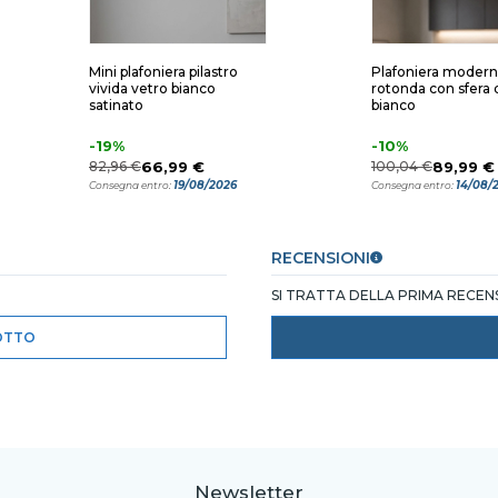
Mini plafoniera pilastro
Plafoniera modern
vivida vetro bianco
rotonda con sfera 
satinato
bianco
-19%
-10%
82,96 €
66,99 €
100,04 €
89,99 €
19/08/2026
14/08/
Consegna entro:
Consegna entro:
RECENSIONI
SI TRATTA DELLA PRIMA RECE
OTTO
Newsletter