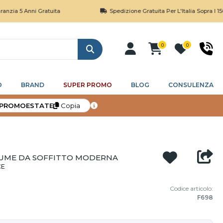
 Anni Gratuita
Spedizione Gratuita Per L'Italia Sopra I 150€
0
0
Cerca
O
BRAND
SUPER PROMO
BLOG
CONSULENZA
PROMOESTATE
Copia
FUME DA SOFFITTO MODERNA
CE
Codice articolo:
F698