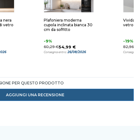
a nera
Plafoniera moderna
Vivida pi
di vetro
cupola inclinata bianca 30
vetro ri
cm da soffitto
-9%
-19%
60,29 €
54,99 €
82,96 €
2026
26/08/2026
Consegna entro:
Consegna e
NSIONE PER QUESTO PRODOTTO
AGGIUNGI UNA RECENSIONE