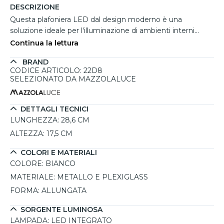
DESCRIZIONE
Questa plafoniera LED dal design moderno è una
soluzione ideale per l'illuminazione di ambienti interni
grazie alla sua forma allungata e alla tecnologia LED
Continua la lettura
integrata. La struttura in metallo verniciato bianco dona un
BRAND
tocco elegante e contemporaneo, mentre il circuito LED
CODICE ARTICOLO: 22D8
è protetto da una lastra in plexiglass bianco, che diffonde
SELEZIONATO DA MAZZOLALUCE
la luce in modo uniforme in tutto l’ambiente. Grazie alla
tonalità di luce 3000K bianco caldo, offre un'illuminazione
intensa e accogliente, perfetta per soggiorni, cucine,
DETTAGLI TECNICI
corridoi e camere da letto. Con un ottimo rapporto qualità-
LUNGHEZZA:
28,6 CM
prezzo, questa plafoniera rappresenta una scelta
ALTEZZA:
17,5 CM
consigliata per chi desidera un'illuminazione funzionale e
duratura con un'estetica minimalista.
COLORI E MATERIALI
COLORE:
BIANCO
MATERIALE:
METALLO E PLEXIGLASS
FORMA:
ALLUNGATA
SORGENTE LUMINOSA
LAMPADA:
LED INTEGRATO