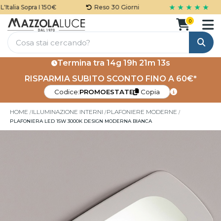
★ ★ ★ ★ ★
talia Sopra I 150€
Reso 30 Giorni
0
Cerca
Termina tra
14g 19h 21m 13s
RISPARMIA SUBITO SCONTO FINO A 60€*
Codice:
PROMOESTATE
Copia
HOME
ILLUMINAZIONE INTERNI
PLAFONIERE MODERNE
PLAFONIERA LED 15W 3000K DESIGN MODERNA BIANCA