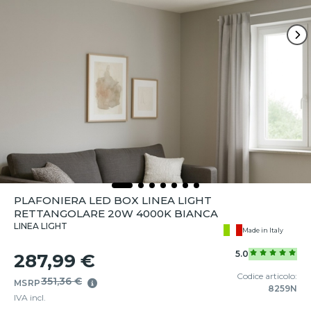
PLAFONIERA LED BOX LINEA LIGHT
RETTANGOLARE 20W 4000K BIANCA
LINEA LIGHT
Made in Italy
5.0
287,99 €
Codice articolo:
351,36 €
MSRP
8259N
IVA incl.