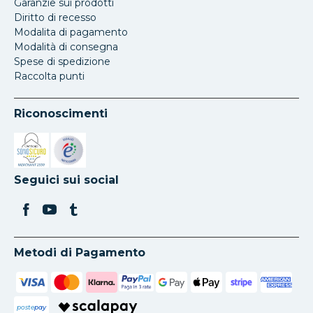
Garanzie sui prodotti
Diritto di recesso
Modalita di pagamento
Modalità di consegna
Spese di spedizione
Raccolta punti
Riconoscimenti
Si apre in una nuova scheda
Si apre in una nuova scheda
Seguici sui social
Metodi di Pagamento
poste
pay