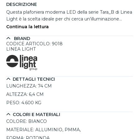
DESCRIZIONE
Questa plafoniera moderna LED della serie Tara_B di Linea
Light è la scelta ideale per chi cerca un'illuminazione
efficace e sofisticata. Con una sorgente LED da 28W,
Continua la lettura
emette una luce bianco caldo con distribuzione diffusa,
BRAND
perfetta per ambienti domestici e professionali. Il corpo in
CODICE ARTICOLO: 9018
alluminio bianco conferisce solidità e un’estetica ricercata,
LINEA LIGHT
mentre il diffusore in PMMA sabbiato garantisce una
diffusione uniforme della luce. La montatura in ferro con
finitura zincata aggiunge un dettaglio distintivo. Grazie al
grado di protezione IP40, questa plafoniera moderna LED
DETTAGLI TECNICI
offre un’illuminazione affidabile e duratura.
LUNGHEZZA:
74 CM
ALTEZZA:
6,4 CM
PESO:
4.600 KG
COLORI E MATERIALI
COLORE:
BIANCO
MATERIALE:
ALLUMINIO, PMMA,
FORMA:
ROTONDA