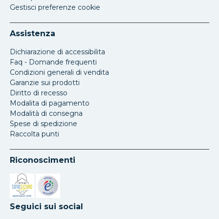
Gestisci preferenze cookie
Assistenza
Dichiarazione di accessibilita
Faq - Domande frequenti
Condizioni generali di vendita
Garanzie sui prodotti
Diritto di recesso
Modalita di pagamento
Modalità di consegna
Spese di spedizione
Raccolta punti
Riconoscimenti
Si apre in una nuova scheda
Si apre in una nuova scheda
Seguici sui social