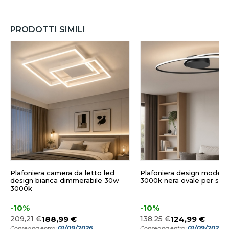
PRODOTTI SIMILI
Plafoniera camera da letto led
Plafoniera design modern
design bianca dimmerabile 30w
3000k nera ovale per sog
3000k
-10%
-10%
209,21 €
188,99 €
138,25 €
124,99 €
01/09/2026
01/09/2026
Consegna entro:
Consegna entro: