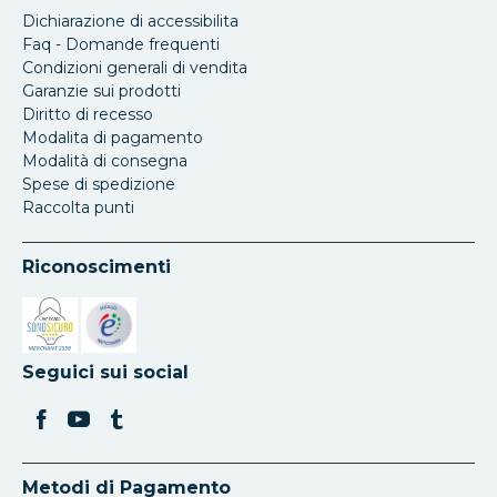
Dichiarazione di accessibilita
Faq - Domande frequenti
Condizioni generali di vendita
Garanzie sui prodotti
Diritto di recesso
Modalita di pagamento
Modalità di consegna
Spese di spedizione
Raccolta punti
Riconoscimenti
Si apre in una nuova scheda
Si apre in una nuova scheda
Seguici sui social
Metodi di Pagamento