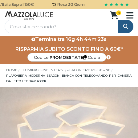
★ ★ ★ ★ ★
lia Sopra I 150€
Reso 30 Giorni
0
Cerca
Termina tra
16g 4h 44m 23s
RISPARMIA SUBITO SCONTO FINO A 60€*
Codice:
PROMOESTATE
Copia
HOME
ILLUMINAZIONE INTERNI
PLAFONIERE MODERNE
PLAFONIERA MODERNA ESAGONI BIANCA CON TELECOMANDO PER CAMERA
DA LETTO LED 34W 4000K