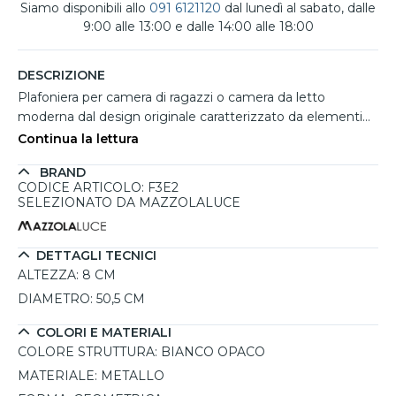
Siamo disponibili allo
091 6121120
dal lunedì al sabato, dalle
9:00 alle 13:00 e dalle 14:00 alle 18:00
DESCRIZIONE
Plafoniera per camera di ragazzi o camera da letto
moderna dal design originale caratterizzato da elementi
pentagonali luminosi disposti in modo dinamico, capaci di
Continua la lettura
creare un effetto decorativo elegante sul soffitto. La
BRAND
struttura in metallo con diffusore acrilico bianco opaco
CODICE ARTICOLO: F3E2
diffonde la luce in modo uniforme e confortevole. Con un
SELEZIONATO DA MAZZOLALUCE
diametro di 50,5 cm e un'altezza di 8 cm, offre
un'illuminazione potente da 3900 lumen grazie al LED
integrato da 34 W. Il telecomando incluso permette di
DETTAGLI TECNICI
regolare intensità luminosa e temperatura colore da
ALTEZZA:
8 CM
2700K a 6500K, attivare la funzione luce notturna,
DIAMETRO:
50,5 CM
impostare il timer e memorizzare l'ultima configurazione
utilizzata.
COLORI E MATERIALI
COLORE STRUTTURA:
BIANCO OPACO
MATERIALE:
METALLO