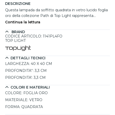
DESCRIZIONE
Questa lampada da soffitto quadrata in vetro lucido foglia
oro della collezione Path di Top Light rappresenta
l'incontro perfetto tra eleganza e funzionalità. Ideale per
Continua la lettura
illuminare in modo diffuso ambienti interni, questa
BRAND
plafoniera si adatta facilmente a qualsiasi stanza della casa
CODICE ARTICOLO: 1141PL4FO
grazie alla sua forma semplice e al design sofisticato. Le
TOP LIGHT
lampadine LED intercambiabili con attacco GX53 offrono il
vantaggio di essere facilmente sostituibili senza necessità
di assistenza tecnica, mantenendo un costo di gestione
DETTAGLI TECNICI
ridotto. Disponibile in diversi formati e colori, la serie Path
LARGHEZZA:
40 X 40 CM
è perfetta sia da sola che in combinazione con altri
PROFONDITA'':
3,3 CM
elementi della stessa collezione, offrendo una soluzione
PROFONDITA':
3,3 CM
pratica ed estetica per ogni esigenza.
COLORI E MATERIALI
COLORE:
FOGLIA ORO
MATERIALE:
VETRO
FORMA:
QUADRATA