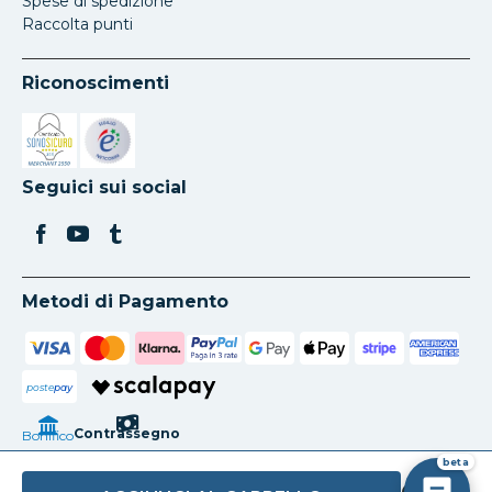
Spese di spedizione
Raccolta punti
Riconoscimenti
Si apre in una nuova scheda
Si apre in una nuova scheda
Seguici sui social
Metodi di Pagamento
poste
pay
Contrassegno
Bonifico
beta