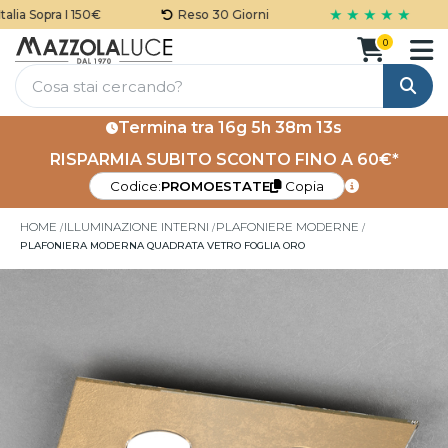
★ ★ ★ ★ ★
ia Sopra I 150€
Reso 30 Giorni
0
Cerca
Termina tra
16g 5h 38m 13s
RISPARMIA SUBITO SCONTO FINO A 60€*
Codice:
PROMOESTATE
Copia
HOME
ILLUMINAZIONE INTERNI
PLAFONIERE MODERNE
PLAFONIERA MODERNA QUADRATA VETRO FOGLIA ORO