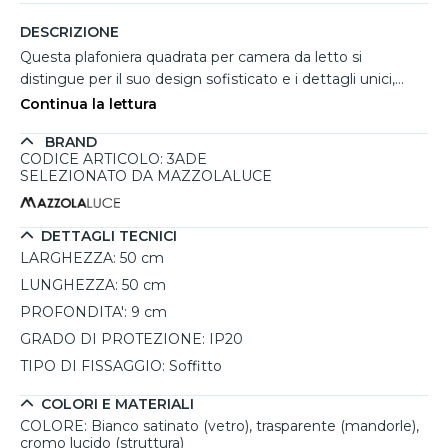
DESCRIZIONE
Questa plafoniera quadrata per camera da letto si
distingue per il suo design sofisticato e i dettagli unici,
perfetta per arredare ambienti moderni o classici con stile.
Continua la lettura
La lastra in vetro bianco satinato e serigrafato, decorata
BRAND
con mandorle in cristallo trasparente sfaccettato,
CODICE ARTICOLO: 3ADE
aggiunge un tocco di eleganza e crea raffinati giochi di
SELEZIONATO DA MAZZOLALUCE
luce, rendendola un elemento decorativo distintivo
rispetto alle plafoniere tradizionali. La struttura interna è in
metallo bianco robusto, mentre l’esterno è rifinito in
DETTAGLI TECNICI
cromo lucido traforato, combinando durata e estetica
LARGHEZZA:
50 cm
moderna. Compatibile con tre lampadine E27, questa
LUNGHEZZA:
50 cm
plafoniera consente di utilizzare lampadine di ultima
PROFONDITA':
9 cm
generazione per soddisfare le esigenze di illuminazione,
GRADO DI PROTEZIONE:
IP20
garantendo massima personalizzazione. La manutenzione
è semplice e pratica, grazie al sistema di rimozione del
TIPO DI FISSAGGIO:
Soffitto
vetro tramite le rondelle esterne, questa plafoniera
COLORI E MATERIALI
coniuga funzionalità e stile.
COLORE:
Bianco satinato (vetro), trasparente (mandorle),
cromo lucido (struttura)