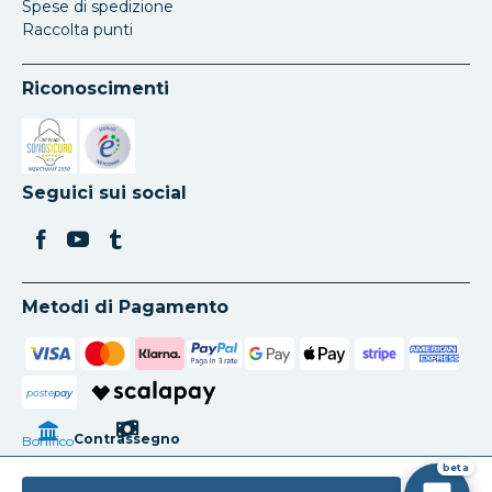
Spese di spedizione
Raccolta punti
Riconoscimenti
Si apre in una nuova scheda
Si apre in una nuova scheda
Seguici sui social
Metodi di Pagamento
poste
pay
Contrassegno
Bonifico
beta