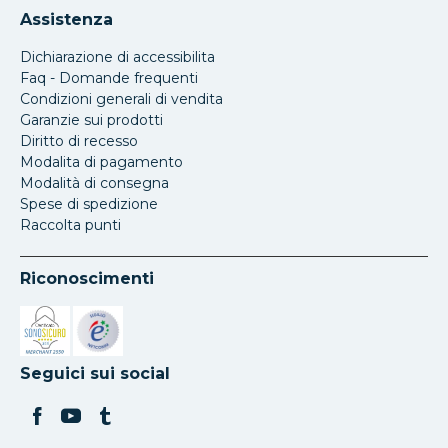
Assistenza
Dichiarazione di accessibilita
Faq - Domande frequenti
Condizioni generali di vendita
Garanzie sui prodotti
Diritto di recesso
Modalita di pagamento
Modalità di consegna
Spese di spedizione
Raccolta punti
Riconoscimenti
Si apre in una nuova scheda
Si apre in una nuova scheda
Seguici sui social