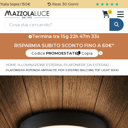
★ ★ ★ ★ ★
lia Sopra I 150€
Reso 30 Giorni
0
Cerca
Termina tra
15g 22h 47m 33s
RISPARMIA SUBITO SCONTO FINO A 60€*
Codice:
PROMOESTATE
Copia
HOME
ILLUMINAZIONE ESTERNA
PLAFONIERE DA ESTERNO
PLAFONIERA ROTONDA ANTRACITE PER ESTERNO BALCONE TOP LIGHT SOHO