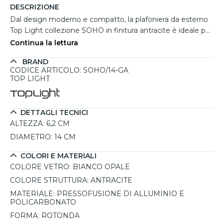
DESCRIZIONE
Dal design moderno e compatto, la plafoniera da esterno
Top Light collezione SOHO in finitura antracite è ideale per
valorizzare terrazzi, balconi e porticati con un'illuminazione
Continua la lettura
elegante e funzionale. La struttura rotonda in
BRAND
pressofusione di alluminio garantisce resistenza agli agenti
CODICE ARTICOLO: SOHO/14-GA
atmosferici, mentre il diffusore in policarbonato bianco
TOP LIGHT
opale diffonde la luce sia verso il basso che con un
piacevole effetto luminoso a 360°. Compatibile con 1
lampadina GX53 intercambiabile fino a 9W, permette di
DETTAGLI TECNICI
personalizzare l'intensità luminosa secondo le proprie
ALTEZZA:
6,2 CM
esigenze. Il grado di protezione IP54 assicura affidabilità
DIAMETRO:
14 CM
contro pioggia, umidità e polvere.
COLORI E MATERIALI
COLORE VETRO:
BIANCO OPALE
COLORE STRUTTURA:
ANTRACITE
MATERIALE:
PRESSOFUSIONE DI ALLUMINIO E
POLICARBONATO
FORMA:
ROTONDA