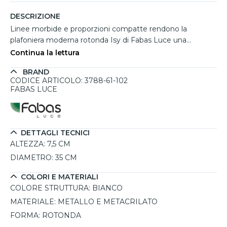
DESCRIZIONE
Linee morbide e proporzioni compatte rendono la
plafoniera moderna rotonda Isy di Fabas Luce una
soluzione versatile per ambienti contemporanei. Con un
Continua la lettura
diametro di 35 cm e un'altezza di 7,5 cm, illumina in modo
BRAND
uniforme ingressi, camere da letto o spazi di lavoro,
CODICE ARTICOLO: 3788-61-102
integrandosi con discrezione nel soffitto. La struttura in
FABAS LUCE
metallo bianco, abbinata al diffusore in metacrilato,
favorisce una diffusione omogenea e confortevole della
luce. Il LED integrato da 42W sviluppa 4000 lumen e
permette di selezionare la temperatura colore tra 2700K,
DETTAGLI TECNICI
3200K e 4000K tramite levetta laterale. Dimmerabile a
ALTEZZA:
7,5 CM
step per modulare l'intensità luminosa secondo le
DIAMETRO:
35 CM
esigenze.
COLORI E MATERIALI
COLORE STRUTTURA:
BIANCO
MATERIALE:
METALLO E METACRILATO
FORMA:
ROTONDA