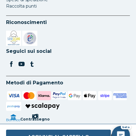
Raccolta punti
Riconoscimenti
Si apre in una nuova scheda
Si apre in una nuova scheda
Seguici sui social
Metodi di Pagamento
poste
pay
Contrassegno
Bonifico
beta