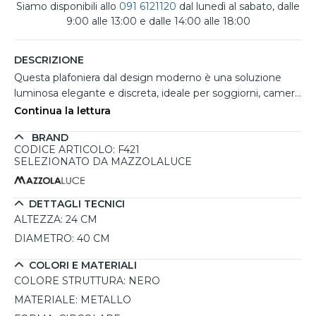
Siamo disponibili allo
091 6121120
dal lunedì al sabato, dalle
9:00 alle 13:00 e dalle 14:00 alle 18:00
DESCRIZIONE
Questa plafoniera dal design moderno è una soluzione
luminosa elegante e discreta, ideale per soggiorni, camere
da letto, corridoi o uffici. La struttura circolare in metallo
Continua la lettura
con finitura nera dona un aspetto contemporaneo e
BRAND
raffinato che si integra facilmente in ambienti minimal e
CODICE ARTICOLO: F421
moderni. Il diffusore ad anello da 40 cm distribuisce la luce
SELEZIONATO DA MAZZOLALUCE
in modo uniforme creando un'illuminazione confortevole
e funzionale. Il LED integrato garantisce efficienza
energetica e lunga durata, mentre la possibilità di regolare
DETTAGLI TECNICI
luminosità e temperatura della luce permette di adattare
ALTEZZA:
24 CM
l'atmosfera luminosa alle diverse esigenze quotidiane.
DIAMETRO:
40 CM
COLORI E MATERIALI
COLORE STRUTTURA:
NERO
MATERIALE:
METALLO