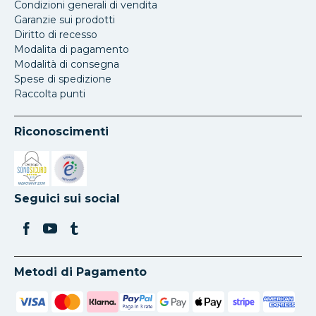
Condizioni generali di vendita
Garanzie sui prodotti
Diritto di recesso
Modalita di pagamento
Modalità di consegna
Spese di spedizione
Raccolta punti
Riconoscimenti
Si apre in una nuova scheda
Si apre in una nuova scheda
Seguici sui social
Metodi di Pagamento