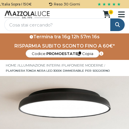
★ ★ ★ ★ ★
alia Sopra I 150€
Reso 30 Giorni
0
Cerca
Termina tra
16g 12h 57m 15s
RISPARMIA SUBITO SCONTO FINO A 60€*
Codice:
PROMOESTATE
Copia
HOME
ILLUMINAZIONE INTERNI
PLAFONIERE MODERNE
PLAFONIERA TONDA NERA LED 3000K DIMMERABILE PER SOGGIORNO