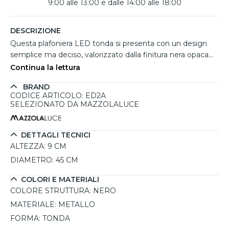
9:00 alle 13:00 e dalle 14:00 alle 18:00
DESCRIZIONE
Questa plafoniera LED tonda si presenta con un design
semplice ma deciso, valorizzato dalla finitura nera opaca
che ne esalta l’estetica contemporanea. Perfetta per
Continua la lettura
ambienti moderni come cucine, corridoi, camere o uffici,
BRAND
combina funzionalità e stile grazie alla sua forma
CODICE ARTICOLO: ED2A
compatta e alla luce diffusa. La struttura in metallo
SELEZIONATO DA MAZZOLALUCE
garantisce resistenza e durata nel tempo, mentre il
diffusore opalino assicura un’illuminazione uniforme e non
abbagliante. Dotata di LED integrato da 40W, emette un
DETTAGLI TECNICI
flusso luminoso di 2541 lumen, offrendo prestazioni
ALTEZZA:
9 CM
elevate con consumi contenuti.
DIAMETRO:
45 CM
COLORI E MATERIALI
COLORE STRUTTURA:
NERO
MATERIALE:
METALLO
FORMA:
TONDA