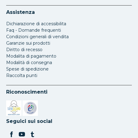
Assistenza
Dichiarazione di accessibilita
Faq - Domande frequenti
Condizioni generali di vendita
Garanzie sui prodotti
Diritto di recesso
Modalita di pagamento
Modalità di consegna
Spese di spedizione
Raccolta punti
Riconoscimenti
Si apre in una nuova scheda
Si apre in una nuova scheda
Seguici sui social