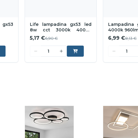
 gx53
Life lampadina gx53 led
Lampadina 
8w cct 3000k 4000k
4000k 960lm 
6500k 720 lumen
5,17 €
6,99 €
6,90 €
8,13 €