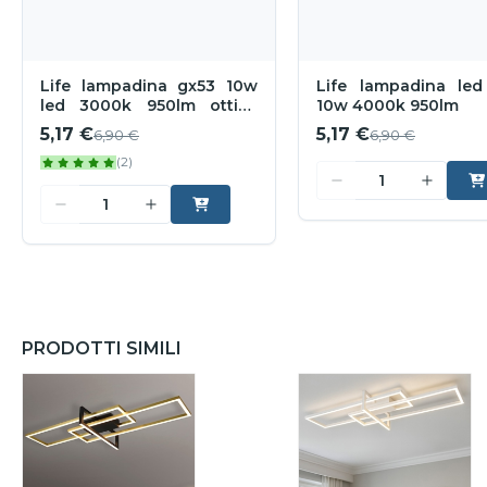
Life lampadina gx53 10w
Life lampadina led
led 3000k 950lm ottica
10w 4000k 950lm
120
5,17 €
5,17 €
6,90 €
6,90 €
(2)
PRODOTTI SIMILI