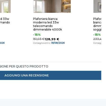
led 33w
Plafoniera bianca
Plafonie
comando
moderna led 33w
bianca 
telecomando
dimmerab
dimmerabile 4000k
soggior
-15%
-15%
151,03 €
128,99 €
233,42 
2026
19/08/2026
Consegna entro:
Consegna e
NSIONE PER QUESTO PRODOTTO
AGGIUNGI UNA RECENSIONE