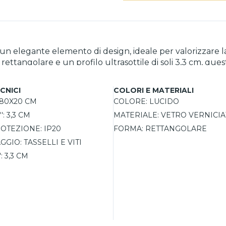
è un elegante elemento di design, ideale per valorizzare 
 rettangolare e un profilo ultrasottile di soli 3,3 cm, qu
rendo la possibilità di scegliere tra diverse tonalità di
finatezza e versatilità, adattandosi perfettamente sia com
CNICI
COLORI E MATERIALI
ti moderni, è un prodotto Made in Italy che coniuga quali
80X20 CM
COLORE:
LUCIDO
':
3,3 CM
MATERIALE:
VETRO VERNICIA
OTEZIONE:
IP20
FORMA:
RETTANGOLARE
AGGIO:
TASSELLI E VITI
:
3,3 CM