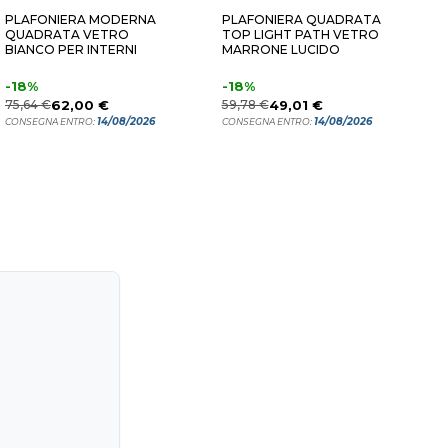
PLAFONIERA MODERNA
PLAFONIERA QUADRATA
P
QUADRATA VETRO
TOP LIGHT PATH VETRO
S
BIANCO PER INTERNI
MARRONE LUCIDO
V
-18%
-18%
2
75,64 €
62,00 €
59,78 €
49,01 €
C
14/08/2026
14/08/2026
CONSEGNA ENTRO:
CONSEGNA ENTRO: