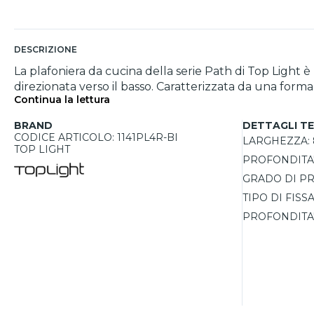
DESCRIZIONE
La plafoniera da cucina della serie Path di Top Light 
direzionata verso il basso. Caratterizzata da una forma
Continua la lettura
LED intercambiabili con attacco GX53 (non incluse), off
in vetro verniciato lucido, si distingue per la sua raf
BRAND
DETTAGLI TE
plafoniere della stessa collezione. Ideale per ambien
CODICE ARTICOLO: 1141PL4R-BI
LARGHEZZA:
TOP LIGHT
PROFONDITA'
GRADO DI PR
TIPO DI FISS
PROFONDITA'