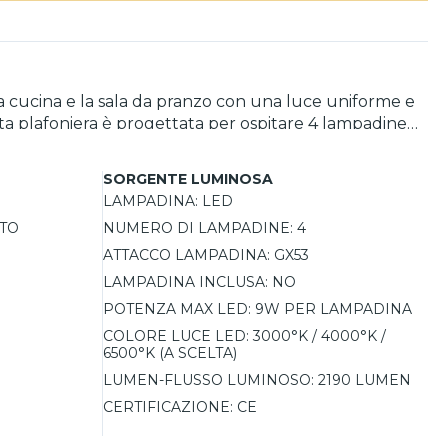
la cucina e la sala da pranzo con una luce uniforme e
esta plafoniera è progettata per ospitare 4 lampadine
 luce (3000°K, 4000°K, 6500°K). Realizzata interamente
e elemento singolo sia in abbinamento ad altre
SORGENTE LUMINOSA
tà e prezzo competitivo.
LAMPADINA:
LED
TO
NUMERO DI LAMPADINE:
4
ATTACCO LAMPADINA:
GX53
LAMPADINA INCLUSA:
NO
POTENZA MAX LED:
9W PER LAMPADINA
COLORE LUCE LED:
3000°K / 4000°K /
6500°K (A SCELTA)
LUMEN-FLUSSO LUMINOSO:
2190 LUMEN
CERTIFICAZIONE:
CE