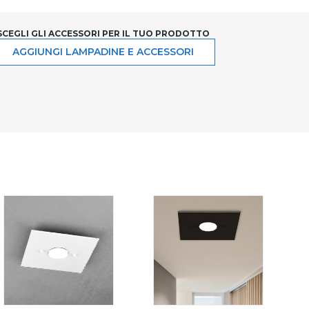
SCEGLI GLI ACCESSORI PER IL TUO PRODOTTO
AGGIUNGI LAMPADINE E ACCESSORI
 - 3 LUCI
BIANCO - 3 LUCI
BIANCO - 4