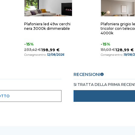
Plafoniera led 49w cerchi
Plafoniera grigio 
nera 3000k dimmerabile
tricolor con tele
4000k
-15%
-15%
233,42 €
198,99 €
151,03 €
128,99 €
12/08/2026
19/08/
Consegna entro:
Consegna entro:
RECENSIONI
SI TRATTA DELLA PRIMA RECE
OTTO