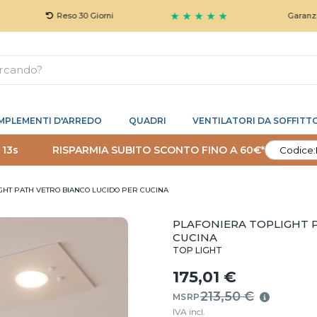
★ ★ ★ ★ ★
Reso 30 Giorni
Garanzia 5 Anni
MPLEMENTI D'ARREDO
QUADRI
VENTILATORI DA SOFFITT
 12s
RISPARMIA SUBITO SCONTO FINO A 60€*
Codice:
GHT PATH VETRO BIANCO LUCIDO PER CUCINA
PLAFONIERA TOPLIGHT 
CUCINA
TOP LIGHT
175,01 €
213,50 €
MSRP
IVA incl.