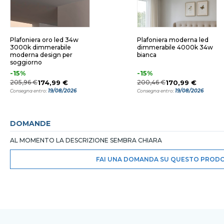
Plafoniera oro led 34w
Plafoniera moderna led
3000k dimmerabile
dimmerabile 4000k 34w
moderna design per
bianca
soggiorno
-15%
-15%
205,96 €
174,99 €
200,46 €
170,99 €
19/08/2026
19/08/2026
Consegna entro:
Consegna entro:
DOMANDE
AL MOMENTO LA DESCRIZIONE SEMBRA CHIARA
FAI UNA DOMANDA SU QUESTO PROD