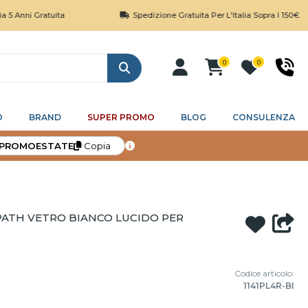
 Gratuita
Spedizione Gratuita Per L'Italia Sopra I 150€
0
0
Cerca
O
BRAND
SUPER PROMO
BLOG
CONSULENZA
PROMOESTATE
Copia
PATH VETRO BIANCO LUCIDO PER
Codice articolo:
1141PL4R-BI