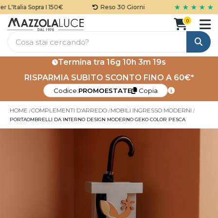
★ ★ ★ ★ ★
'Italia Sopra I 150€
Reso 30 Giorni
0
Cerca
Termina tra
16g 10h 3m 18s
RISPARMIA SUBITO SCONTO FINO A 60€*
Codice:
PROMOESTATE
Copia
HOME
COMPLEMENTI D'ARREDO
MOBILI INGRESSO MODERNI
PORTAOMBRELLI DA INTERNO DESIGN MODERNO GEKO COLOR PESCA