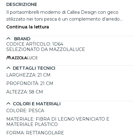
DESCRIZIONE
Il portaombrelli moderno di Callea Design con geco
stilizzato nei toni pesca è un complemento d’arredo
elegante e originale, perfetto per impreziosire l’ingresso di
Continua la lettura
casa con un tocco di personalità. Il suo design moderno,
BRAND
arricchito dalla sagoma decorativa del geco, si integra
CODICE ARTICOLO: 1D64
armoniosamente anche in ambienti dallo stile etnico o
SELEZIONATO DA MAZZOLALUCE
contemporaneo. Realizzato in fibra di legno verniciato con
dettagli in materiale plastico, offre resistenza e
leggerezza, garantendo funzionalità e durabilità. La
DETTAGLI TECNICI
delicata tonalità pesca dona calore e raffinatezza,
LARGHEZZA:
21 CM
rendendolo un elemento decorativo versatile e
PROFONDITÀ:
21 CM
accattivante. Interamente progettato e prodotto
ALTEZZA:
58 CM
artigianalmente in Italia, è disponibile in diverse varianti
cromatiche per adattarsi a ogni esigenza di arredo.
COLORI E MATERIALI
COLORE:
PESCA
MATERIALE:
FIBRA DI LEGNO VERNICIATO E
MATERIALE PLASTICO
FORMA:
RETTANGOLARE