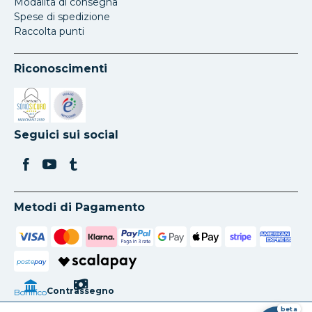
Modalità di consegna
Spese di spedizione
Raccolta punti
Riconoscimenti
Si apre in una nuova scheda
Si apre in una nuova scheda
Seguici sui social
Metodi di Pagamento
poste
pay
Contrassegno
Bonifico
beta