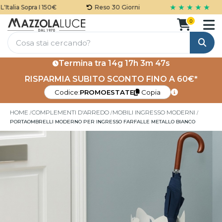
★ ★ ★ ★ ★
talia Sopra I 150€
Reso 30 Giorni
0
Cerca
Termina tra
14g 17h 3m 46s
RISPARMIA SUBITO SCONTO FINO A 60€*
Codice:
PROMOESTATE
Copia
HOME
COMPLEMENTI D'ARREDO
MOBILI INGRESSO MODERNI
PORTAOMBRELLI MODERNO PER INGRESSO FARFALLE METALLO BIANCO