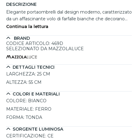
DESCRIZIONE
Elegante portaombrelli dal design moderno, caratterizzato
da un affascinante volo di farfalle bianche che decorano
con stile l'ingresso di casa o ufficio. Realizzato
Continua la lettura
artigianalmente in ferro, questo prodotto 100% Made in
BRAND
Italy unisce funzionalità e raffinatezza. La sua linea pulita e
CODICE ARTICOLO: 469D
originale lo rende ideale per abbinamenti con altri
SELEZIONATO DA MAZZOLALUCE
complementi della stessa collezione, come appendiabiti,
orologi e specchi. Disponibile in vari colori e misure, si
adatta facilmente a diversi tipi di arredamento,
DETTAGLI TECNICI
aggiungendo un tocco di eleganza e praticità.
LARGHEZZA:
25 CM
ALTEZZA:
55 CM
COLORI E MATERIALI
COLORE:
BIANCO
MATERIALE:
FERRO
FORMA:
TONDA
SORGENTE LUMINOSA
CERTIFICAZIONE:
CE