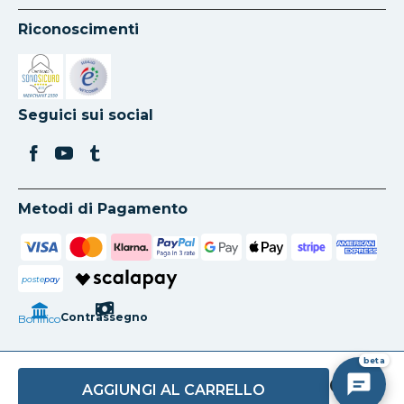
Riconoscimenti
Si apre in una nuova scheda
Si apre in una nuova scheda
Seguici sui social
Metodi di Pagamento
poste
pay
Contrassegno
Bonifico
beta
AGGIUNGI AL CARRELLO