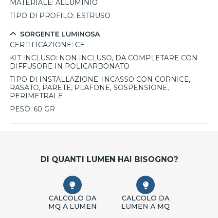
esigenze luminose - lunghezza di 2000 mm, sezionabile
MATERIALE:
ALLUMINIO
per adattarsi a ogni configurazione
TIPO DI PROFILO:
ESTRUSO
SORGENTE LUMINOSA
CERTIFICAZIONE:
CE
KIT INCLUSO:
NON INCLUSO, DA COMPLETARE CON
DIFFUSORE IN POLICARBONATO
TIPO DI INSTALLAZIONE:
INCASSO CON CORNICE,
RASATO, PARETE, PLAFONE, SOSPENSIONE,
PERIMETRALE
PESO:
60 GR
DI QUANTI LUMEN HAI BISOGNO?
CALCOLO DA
CALCOLO DA
MQ A LUMEN
LUMEN A MQ