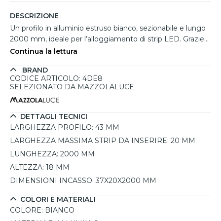
DESCRIZIONE
Un profilo in alluminio estruso bianco, sezionabile e lungo
2000 mm, ideale per l’alloggiamento di strip LED. Grazie
alla sua versatilità, può essere installato in diverse
Continua la lettura
configurazioni: ad incasso con cornice o rasato, a parete o
BRAND
plafone, a sospensione e per illuminazione perimetrale. Le
CODICE ARTICOLO: 4DE8
dimensioni della larghezza permettono l’installazione di
SELEZIONATO DA MAZZOLALUCE
più strip LED, offrendo una maggiore personalizzazione
dell’illuminazione. Presenta due alloggiamenti per il
dissipatore, consentendo una regolazione dell’emissione
DETTAGLI TECNICI
luminosa in base alle esigenze. Deve essere completato
LARGHEZZA PROFILO:
43 MM
con un diffusore in policarbonato, disponibile nelle versioni
LARGHEZZA MASSIMA STRIP DA INSERIRE:
20 MM
opale, microprismato o nero, sia basso (a filo) che alto (con
LUNGHEZZA:
2000 MM
emissione laterale). - realizzato in alluminio estruso bianco
ALTEZZA:
18 MM
per un’elevata dissipazione del calore - compatibile con
diverse modalità di installazione: incasso, sospensione,
DIMENSIONI INCASSO:
37X20X2000 MM
plafone o parete - alloggiamenti per più strip LED con
COLORI E MATERIALI
regolazione dell’emissione luminosa - diffusore in
COLORE:
BIANCO
policarbonato disponibile in più versioni per diverse