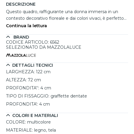
DESCRIZIONE
Questo quadro, raffigurante una donna immersa in un
contesto decorativo floreale e dai colori vivaci, è perfetto
per arredamenti moderni. Dipinto a mano su tela e
Continua la lettura
decorato a rilievo, esalta la creatività e la ricchezza dei
BRAND
dettagli. Interamente realizzato in Italia, è accompagnato
CODICE ARTICOLO: 6562
da una cornice in legno che lo rende ancora più raffinato. Il
SELEZIONATO DA MAZZOLALUCE
design unico e i colori intensi lo rendono ideale per
soggiorni o salotti, perfetto sopra un divano per dare
personalità e vivacità alla parete. Il telaio posteriore chiuso
DETTAGLI TECNICI
a cassettone con graffette dentate facilita l'installazione.
LARGHEZZA:
122 cm
ALTEZZA:
72 cm
PROFONDITA'':
4 cm
TIPO DI FISSAGGIO:
graffette dentate
PROFONDITA':
4 cm
COLORI E MATERIALI
COLORE:
multicolore
MATERIALE:
legno, tela