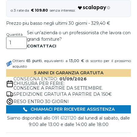
€ 109.80
Prezzo piu basso negli ultimi 30 giorni - 329,40 €
Sei un'azienda o un professionista che lavora con
Quantità
grandi forniture?
Ottieni
65
punti
, equivalenti a
13,00 €
di sconto per il prossimo
acquisto
5 ANNI DI GARANZIA GRATUITA
CONSEGNA ENTRO:
01/09/2026
CHIUSURA PER FERIE:
CONSEGNE A PARTIRE DA SETTEMBRE.
SPEDIZIONE GRATUITA A PARTIRE DA 150€
RESO ENTRO 30 GIORNI
CHIAMACI PER RICEVERE ASSISTENZA
Siamo disponibili allo
091 6121120
dal lunedì al sabato, dalle
9:00 alle 13:00 e dalle 14:00 alle 18:00