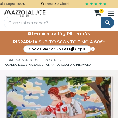
★ ★ ★ ★ ★
ia Sopra I 150€
Reso 30 Giorni
0
Cerca
Termina tra
14g 19h 14m 6s
RISPARMIA SUBITO SCONTO FINO A 60€*
Codice:
PROMOESTATE
Copia
HOME
QUADRI
QUADRI MODERNI
QUADRO 122X72 PAESAGGIO ROMANTICO COLORATO INNAMORATI