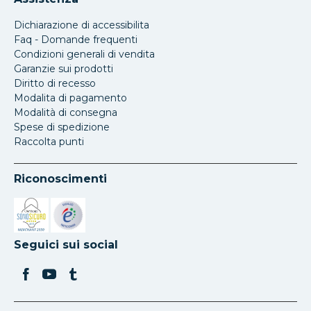
Dichiarazione di accessibilita
Faq - Domande frequenti
Condizioni generali di vendita
Garanzie sui prodotti
Diritto di recesso
Modalita di pagamento
Modalità di consegna
Spese di spedizione
Raccolta punti
Riconoscimenti
Si apre in una nuova scheda
Si apre in una nuova scheda
Seguici sui social