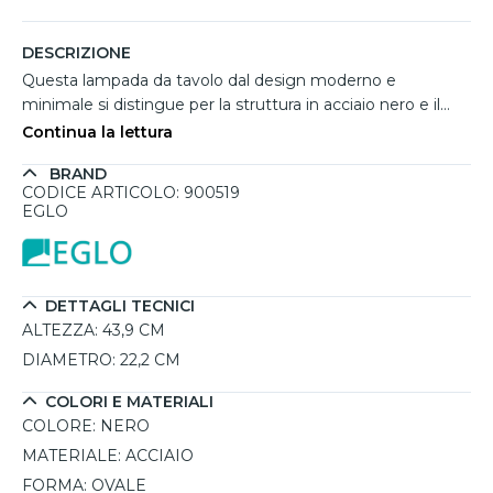
DESCRIZIONE
Questa lampada da tavolo dal design moderno e
minimale si distingue per la struttura in acciaio nero e il
diffusore a listelli verticali che avvolge la lampadina,
Continua la lettura
creando un piacevole gioco di luci e ombre (collezione
BRAND
Romaziina di Eglo). Sorretto da un treppiede slanciato, il
CODICE ARTICOLO: 900519
modello unisce stabilità e leggerezza visiva, rendendolo
EGLO
ideale per scrivanie o angoli lettura. Con un’altezza di 43,9
cm e un diametro di 22,2 cm, risulta compatta ma di forte
impatto estetico. Compatibile con lampadina LED E27
fino a 20W, (non inclusa).
DETTAGLI TECNICI
ALTEZZA:
43,9 CM
DIAMETRO:
22,2 CM
COLORI E MATERIALI
COLORE:
NERO
MATERIALE:
ACCIAIO
FORMA:
OVALE