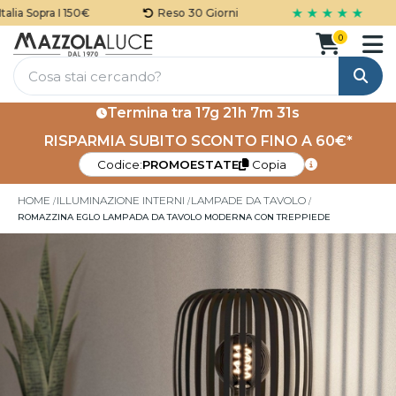
★ ★ ★ ★ ★
ia Sopra I 150€
Reso 30 Giorni
0
Cerca
Termina tra
17g 21h 7m 30s
RISPARMIA SUBITO SCONTO FINO A 60€*
Codice:
PROMOESTATE
Copia
HOME
ILLUMINAZIONE INTERNI
LAMPADE DA TAVOLO
ROMAZZINA EGLO LAMPADA DA TAVOLO MODERNA CON TREPPIEDE