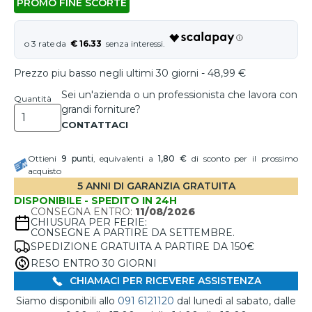
PROMO FINE SCORTE
€ 16.33
Prezzo piu basso negli ultimi 30 giorni - 48,99 €
Sei un'azienda o un professionista che lavora con
Quantità
grandi forniture?
Ottieni
9
punti
, equivalenti a
1,80 €
di sconto per il prossimo
acquisto
5 ANNI DI GARANZIA GRATUITA
DISPONIBILE - SPEDITO IN 24H
CONSEGNA ENTRO:
11/08/2026
CHIUSURA PER FERIE:
CONSEGNE A PARTIRE DA SETTEMBRE.
SPEDIZIONE GRATUITA A PARTIRE DA 150€
RESO ENTRO 30 GIORNI
CHIAMACI PER RICEVERE ASSISTENZA
Siamo disponibili allo
091 6121120
dal lunedì al sabato, dalle