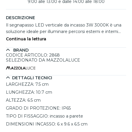
9:00 alle 13:00 e dalle 14:00 alle 18:00
DESCRIZIONE
Il segnapasso LED verticale da incasso 3W 3000K è una
soluzione ideale per illuminare percorsi esterni e interni
come scale, gradini, muretti o terrazze. Con un design
Continua la lettura
moderno e forma rettangolare, diffonde una luce calda
BRAND
verso il basso con ottica a 45°, garantendo una visibilità
CODICE ARTICOLO: 2868
sicura e un'estetica raffinata. Realizzato in alluminio
SELEZIONATO DA MAZZOLALUCE
pressofuso, è resistente agli agenti atmosferici grazie al
grado di protezione IP65. Facile da installare su cassetta
503 o direttamente a parete, include driver e controcassa.
DETTAGLI TECNICI
Disponibile in diverse finiture e tonalità di luce, offre qualità
LARGHEZZA:
7.5 cm
e durabilità con 5 anni di garanzia.
LUNGHEZZA:
10.7 cm
ALTEZZA:
6.5 cm
GRADO DI PROTEZIONE:
IP65
TIPO DI FISSAGGIO:
incasso a parete
DIMENSIONI INCASSO:
6 x 9.6 x 6.5 cm