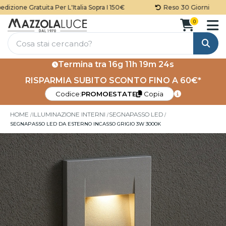
zione Gratuita Per L'Italia Sopra I 150€
Reso 30 Giorni
0
Cerca
Termina tra
16g 11h 19m 23s
RISPARMIA SUBITO SCONTO FINO A 60€*
Codice:
PROMOESTATE
Copia
HOME
ILLUMINAZIONE INTERNI
SEGNAPASSO LED
SEGNAPASSO LED DA ESTERNO INCASSO GRIGIO 3W 3000K