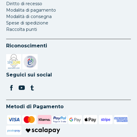
Diritto di recesso
Modalita di pagamento
Modalità di consegna
Spese di spedizione
Raccolta punti
Riconoscimenti
Si apre in una nuova scheda
Si apre in una nuova scheda
Seguici sui social
Metodi di Pagamento
poste
pay