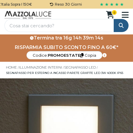
★ ★ ★ ★ ★
lia Sopra I 150€
Reso 30 Giorni
0
Cerca
Termina tra
16g 14h 39m 14s
RISPARMIA SUBITO SCONTO FINO A 60€*
Codice:
PROMOESTATE
Copia
HOME
ILLUMINAZIONE INTERNI
SEGNAPASSO LED
SEGNAPASSO PER ESTERNO A INCASSO PARETE GRAFITE LED 3W 4000K IP65