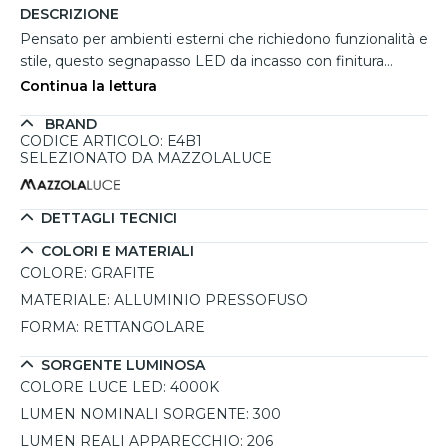
DESCRIZIONE
Pensato per ambienti esterni che richiedono funzionalità e
stile, questo segnapasso LED da incasso con finitura
grafite si distingue per la sua efficacia luminosa e la
Continua la lettura
struttura resistente. La cornice in alluminio pressofuso con
BRAND
diffusore in vetro opalino assicura un’estetica elegante
CODICE ARTICOLO: E4B1
unita a protezioni IP65 e IK08, che lo rendono adatto
SELEZIONATO DA MAZZOLALUCE
anche a contesti esposti a polvere, pioggia o urti. Il LED
integrato da 3W emette una luce neutra a 4000K,
perfetta per percorsi pedonali, cortili o scale esterne,
DETTAGLI TECNICI
offrendo un ampio fascio luminoso di 111°. Compatibile con
COLORI E MATERIALI
le comuni scatole da incasso tipo 503, incluse nella
COLORE:
GRAFITE
confezione, questo segnapasso da parete è facile da
MATERIALE:
ALLUMINIO PRESSOFUSO
installare e conforme agli standard europei per qualità e
sicurezza.
FORMA:
RETTANGOLARE
SORGENTE LUMINOSA
COLORE LUCE LED:
4000K
LUMEN NOMINALI SORGENTE:
300
LUMEN REALI APPARECCHIO:
206