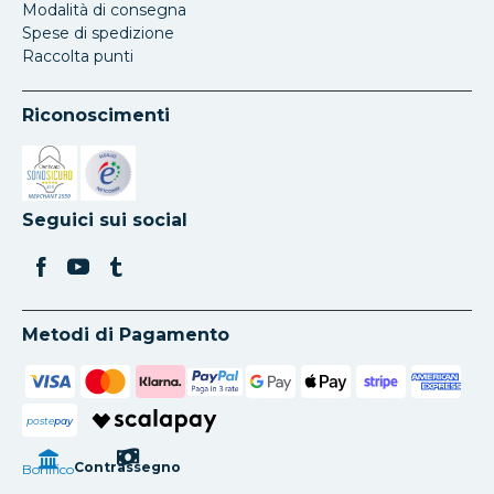
Modalità di consegna
Spese di spedizione
Raccolta punti
Riconoscimenti
Si apre in una nuova scheda
Si apre in una nuova scheda
Seguici sui social
Metodi di Pagamento
poste
pay
Contrassegno
Bonifico