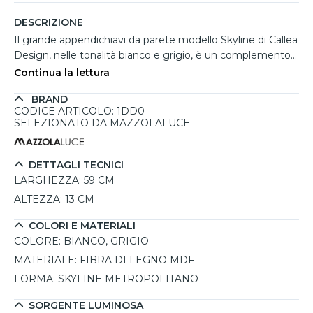
DESCRIZIONE
Il grande appendichiavi da parete modello Skyline di Callea
Design, nelle tonalità bianco e grigio, è un complemento
d’arredo moderno ed elegante. Realizzato in fibra di legno
Continua la lettura
verniciato con finitura satinata, si distingue per il suo
BRAND
design ispirato al profilo urbano dei grattacieli tono su
CODICE ARTICOLO: 1DD0
tono, perfetto per aggiungere un tocco di stile all’ingresso
SELEZIONATO DA MAZZOLALUCE
di casa. Dotato di 8 ganci calamitati, offre un pratico e
sicuro supporto per chiavi e piccoli oggetti metallici.
Progettato e realizzato artigianalmente in Italia, è
DETTAGLI TECNICI
disponibile in diverse varianti di colore per adattarsi a ogni
LARGHEZZA:
59 CM
tipo di arredamento. L’installazione è semplice e veloce:
ALTEZZA:
13 CM
basterà fissare alla parete la staffa calamitata inclusa, alla
quale l’appendichiavi verrà ancorato in modo stabile.
COLORI E MATERIALI
COLORE:
BIANCO, GRIGIO
MATERIALE:
FIBRA DI LEGNO MDF
FORMA:
SKYLINE METROPOLITANO
SORGENTE LUMINOSA