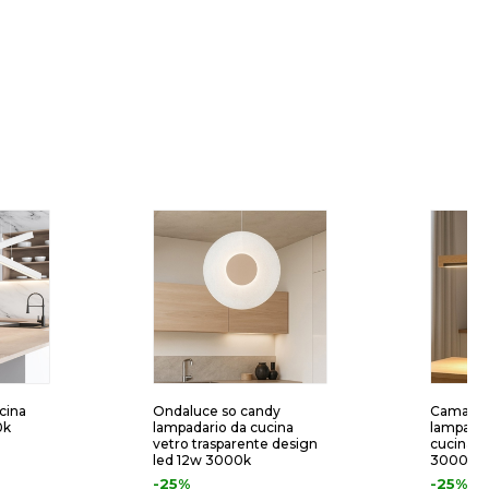
cina
Ondaluce so candy
Camacho
0k
lampadario da cucina
lampadar
vetro trasparente design
cucina n
led 12w 3000k
3000k d
-25%
-25%