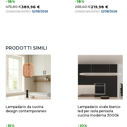
-18%
-18%
475,80 €
389,96 €
268,40 €
219,98 €
12/08/2026
12/08/2026
CONSEGNA ENTRO:
CONSEGNA ENTRO:
PRODOTTI SIMILI
Lampadario da cucina
Lampadario ovale bianco
design contemporaneo
led per isola penisola
cucina moderna 3000k
-15%
-10%