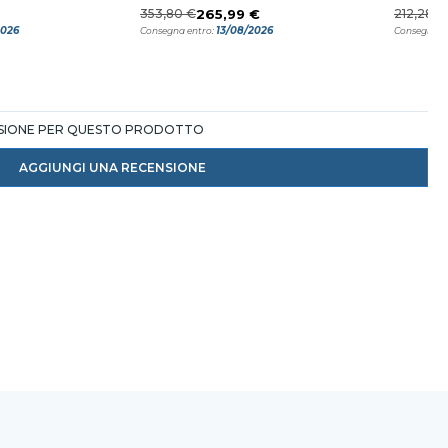
353,80 €
265,99 €
212,28 €
2026
13/08/2026
Consegna entro:
Consegna e
NSIONE PER QUESTO PRODOTTO
AGGIUNGI UNA RECENSIONE