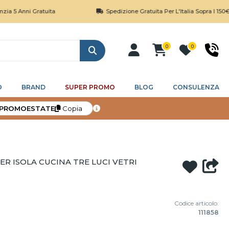
nni Gratuita
Spedizione Gratuita Per L'Italia Sopra I 150€
0
0
Cerca
O
BRAND
SUPER PROMO
BLOG
CONSULENZA
PROMOESTATE
Copia
R ISOLA CUCINA TRE LUCI VETRI
Codice articolo:
111858