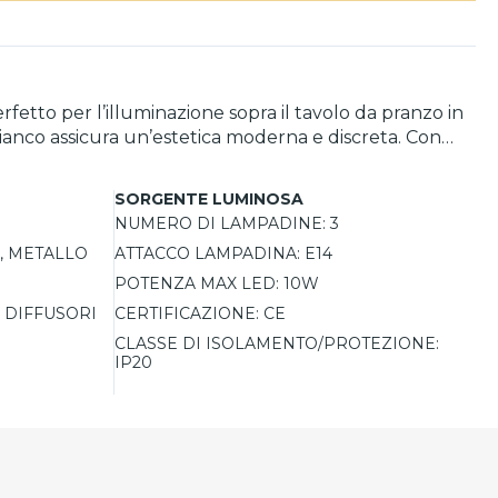
rfetto per l’illuminazione sopra il tavolo da pranzo in
 bianco assicura un’estetica moderna e discreta. Con
illuminazione focalizzata e diretta. Compatibile con
SORGENTE LUMINOSA
NUMERO DI LAMPADINE:
3
, METALLO
ATTACCO LAMPADINA:
E14
POTENZA MAX LED:
10W
 DIFFUSORI
CERTIFICAZIONE:
CE
CLASSE DI ISOLAMENTO/PROTEZIONE:
IP20