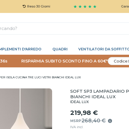
★ ★ ★ ★ ★
Reso 30 Giorni
Garanzia 5 A
MPLEMENTI D'ARREDO
QUADRI
VENTILATORI DA SOFFITT
 35s
RISPARMIA SUBITO SCONTO FINO A 60€*
Codice:
ER ISOLA CUCINA TRE LUCI VETRI BIANCHI IDEAL LUX
SOFT SP3 LAMPADARIO PE
BIANCHI IDEAL LUX
IDEAL LUX
219,98 €
268,40 €
MSRP
IVA incl.