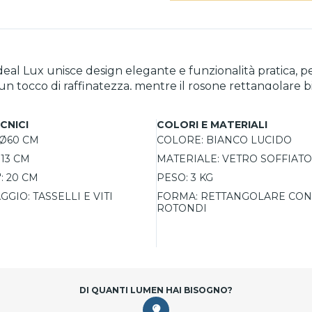
deal Lux unisce design elegante e funzionalità pratica, pe
o un tocco di raffinatezza, mentre il rosone rettangolare
lizzare l’altezza, questa lampada è ideale per creare un’
luzione ecologica senza rinunciare a stile e qualità.
CNICI
COLORI E MATERIALI
Ø60 CM
COLORE:
BIANCO LUCIDO
113 CM
MATERIALE:
VETRO SOFFIATO
:
20 CM
PESO:
3 KG
AGGIO:
TASSELLI E VITI
FORMA:
RETTANGOLARE CON
ROTONDI
DI QUANTI LUMEN HAI BISOGNO?