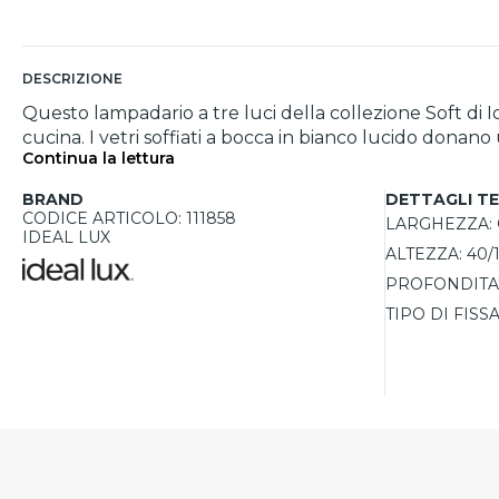
DESCRIZIONE
Questo lampadario a tre luci della collezione Soft di I
cucina. I vetri soffiati a bocca in bianco lucido donan
Continua la lettura
un’installazione semplice e cavi regolabili per persona
lampadine a LED o a risparmio energetico, offre una so
BRAND
DETTAGLI TE
CODICE ARTICOLO: 111858
LARGHEZZA:
IDEAL LUX
ALTEZZA:
40/
PROFONDITA'
TIPO DI FISS