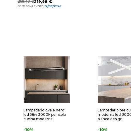
268,40 €
219,98 €
12/08/2026
CONSEGNA ENTRO:
Lampadario ovale nero
Lampadario per cu
led 56w 3000k per isola
moderna led 300
cucina moderna
bianco design
-10%
-10%