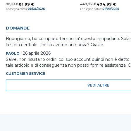
96,10 €
81,99 €
449,77 €
404,99 €
19/08/2026
01/09/2026
Consegna entro:
Consegna entro:
DOMANDE
Buongiorno, ho comprato tempo fa' questo lampadario. Solamen
la sfera centrale. Posso averne un nuova? Grazie.
·
26 aprile 2026
PAOLO
Salve, non risultano ordini col suo account quindi non è dett
tale articolo e di conseguenza non posso fornire assistenza. 
CUSTOMER SERVICE
VEDI ALTRE