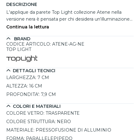
DESCRIZIONE
L'applique da parete Top Light collezione Atene nella
versione nera è pensata per chi desidera un'illuminazione
esterna moderna ed elegante, capace di valorizzare
Continua la lettura
facciate e spazi outdoor con uno stile deciso. La forma
BRAND
compatta a parallelepipedo e la finitura opaca donano
CODICE ARTICOLO: ATENE-AG-NE
carattere contemporaneo a balconi, terrazzi, ingressi e ville
TOP LIGHT
moderne. Realizzata in pressofusione di alluminio, offre
un'elevata resistenza agli agenti atmosferici e una lunga
durata nel tempo. L'emissione luminosa biemissione crea
DETTAGLI TECNICI
un raffinato fascio di luce verso l'alto e verso il basso,
LARGHEZZA:
7 CM
perfetto per effetti scenografici sulle pareti. Compatibile
ALTEZZA:
16 CM
con 2 lampadine GU10 da massimo 9W intercambiabili,
PROFONDITA':
7,9 CM
permette di personalizzare facilmente tonalità e intensità
della luce. Il grado di protezione IP65 garantisce
COLORI E MATERIALI
protezione contro polvere, pioggia e umidità, rendendola
COLORE VETRO:
TRASPARENTE
ideale anche per ambienti esterni particolarmente esposti.
COLORE STRUTTURA:
NERO
MATERIALE:
PRESSOFUSIONE DI ALLUMINIO
FORMA:
PARALLELEPIPEDO