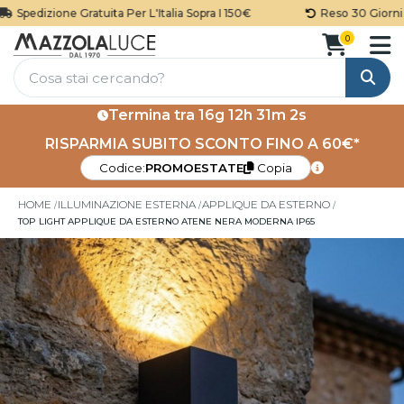
Spedizione Gratuita Per L'Italia Sopra I 150€
Reso 30 Giorni
0
Cerca
Termina tra
16g 12h 31m 2s
RISPARMIA SUBITO SCONTO FINO A 60€*
Codice:
PROMOESTATE
Copia
HOME
ILLUMINAZIONE ESTERNA
APPLIQUE DA ESTERNO
TOP LIGHT APPLIQUE DA ESTERNO ATENE NERA MODERNA IP65