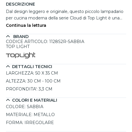
DESCRIZIONE
Dal design leggero e originale, questo piccolo lampadario
per cucina moderna della serie Cloud di Top Light è una
soluzione perfetta per chi desidera un'illuminazione
Continua la lettura
elegante e funzionale. Il modello a 2 luci, in raffinato colore
BRAND
sabbia, si distingue per la sua struttura in metallo
CODICE ARTICOLO: 1128S2R-SABBIA
verniciato con intagli decorativi che donano un tocco di
TOP LIGHT
stile distintivo. Con uno spessore di soli 3,3 cm, questa
lastra sospesa diffonde una luce diretta verso il basso,
ideale per illuminare tavoli e piani di lavoro in cucina o nella
DETTAGLI TECNICI
sala da pranzo. Grazie al design minimalista e alla possibilità
LARGHEZZA:
50 X 35 CM
di regolare l'altezza, si integra armoniosamente in qualsiasi
ALTEZZA:
30 CM - 100 CM
ambiente, offrendo un perfetto equilibrio tra estetica e
PROFONDITA':
3,3 CM
praticità. Un lampadario per cucina moderna che coniuga
versatilità e design raffinato.
COLORI E MATERIALI
COLORE:
SABBIA
MATERIALE:
METALLO
FORMA:
IRREGOLARE