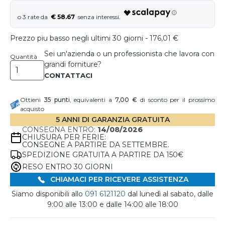
€ 58.67
Prezzo piu basso negli ultimi 30 giorni - 176,01 €
Sei un'azienda o un professionista che lavora con
Quantità
grandi forniture?
Ottieni
35
punti
, equivalenti a
7,00 €
di sconto per il prossimo
acquisto
5 ANNI DI GARANZIA GRATUITA
CONSEGNA ENTRO:
14/08/2026
CHIUSURA PER FERIE:
CONSEGNE A PARTIRE DA SETTEMBRE.
SPEDIZIONE GRATUITA A PARTIRE DA 150€
RESO ENTRO 30 GIORNI
CHIAMACI PER RICEVERE ASSISTENZA
Siamo disponibili allo
091 6121120
dal lunedì al sabato, dalle
9:00 alle 13:00 e dalle 14:00 alle 18:00