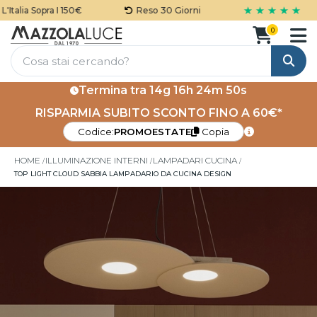
★ ★ ★ ★ ★
talia Sopra I 150€
Reso 30 Giorni
0
Cerca
Termina tra
14g 16h 24m 49s
RISPARMIA SUBITO SCONTO FINO A 60€*
Codice:
PROMOESTATE
Copia
HOME
ILLUMINAZIONE INTERNI
LAMPADARI CUCINA
TOP LIGHT CLOUD SABBIA LAMPADARIO DA CUCINA DESIGN