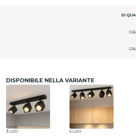
DI QUA
CA
CA
DISPONIBILE NELLA VARIANTE
3 LUCI
5 LUCI
7