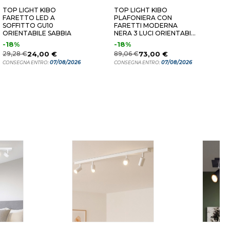
TOP LIGHT KIBO
TOP LIGHT KIBO
T
FARETTO LED A
PLAFONIERA CON
P
SOFFITTO GU10
FARETTI MODERNA
S
ORIENTABILE SABBIA
NERA 3 LUCI ORIENTABILI
F
GU10
S
-18%
-18%
8
29,28 €
24,00 €
89,06 €
73,00 €
C
07/08/2026
07/08/2026
CONSEGNA ENTRO:
CONSEGNA ENTRO: