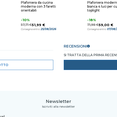
Plafoniera da cucina
Plafoniera moder
moderna con 3 faretti
bianca 4 luci per c
orientabili
toplight
-10%
-18%
57,71 €
51,99 €
71,98 €
59,00 €
25/08/2026
07/08/
Consegna entro:
Consegna entro:
RECENSIONI
SI TRATTA DELLA PRIMA RECE
OTTO
Newsletter
Iscriviti alla newsletter
ail