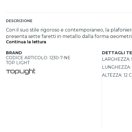
DESCRIZIONE
Con il suo stile rigoroso e contemporaneo, la plafoniera
presenta sette faretti in metallo dalla forma geomet
Continua la lettura
un’inclinazione precisa. Questa caratteristica la rende
necessario. Ideale per ambienti domestici come soggiorni,
BRAND
DETTAGLI TE
sorgenti grazie all’attacco GU10.
CODICE ARTICOLO: 1230-7-NE
LARGHEZZA:
TOP LIGHT
LUNGHEZZA:
ALTEZZA:
12 