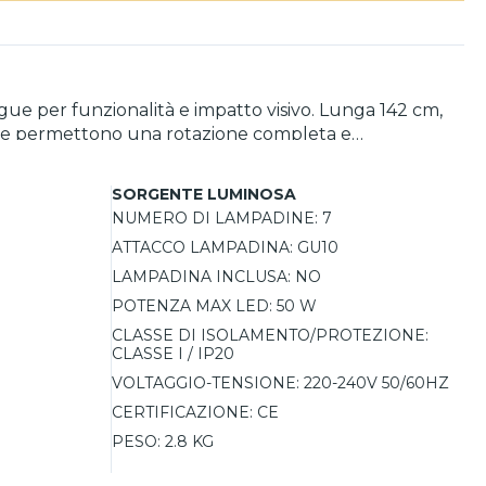
ingue per funzionalità e impatto visivo. Lunga 142 cm,
 che permettono una rotazione completa e
 possibile dirigere ogni fascio di luce dove realmente
one in serie e garantisce una facile sostituzione delle
SORGENTE LUMINOSA
NUMERO DI LAMPADINE:
7
ATTACCO LAMPADINA:
GU10
LAMPADINA INCLUSA:
NO
POTENZA MAX LED:
50 W
CLASSE DI ISOLAMENTO/PROTEZIONE:
CLASSE I / IP20
VOLTAGGIO-TENSIONE:
220-240V 50/60HZ
CERTIFICAZIONE:
CE
PESO:
2.8 KG