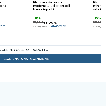
na
Plafoniera da cucina
Plafonie
ucina
moderna 4 luci orientabili
minimal c
bianca toplight
salotto
-18%
-15%
71,98 €
59,00 €
53,00 €
2026
07/08/2026
Consegna entro:
Consegna e
NSIONE PER QUESTO PRODOTTO
AGGIUNGI UNA RECENSIONE