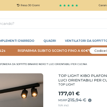
★ ★ ★ ★ ★
Reso 30 Giorni
Garanzia 5 Anni 
MPLEMENTI D'ARREDO
QUADRI
VENTILATORI DA SOFFITT
41s
RISPARMIA SUBITO SCONTO FINO A 60€*
Codice:
AFONIERA DA SOFFITTO BINARIO NERO 7 LUCI ORIENTABILI PER CUCINA
TOP LIGHT KIBO PLAFON
LUCI ORIENTABILI PER C
TOP LIGHT
177,01 €
215,94 €
MSRP
IVA incl.