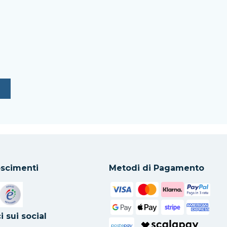
scimenti
Metodi di Pagamento
in una nuova scheda
Si apre in una nuova scheda
i sui social
poste
pay