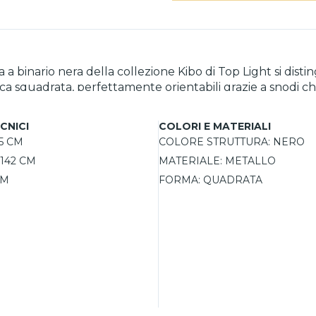
 a binario nera della collezione Kibo di Top Light si dist
rica squadrata, perfettamente orientabili grazie a snodi
 particolarmente apprezzata per l’illuminazione mirata: è
 cucine, salotti e corridoi, si presta anche all’installazi
CNICI
COLORI E MATERIALI
5 CM
COLORE STRUTTURA:
NERO
142 CM
MATERIALE:
METALLO
CM
FORMA:
QUADRATA