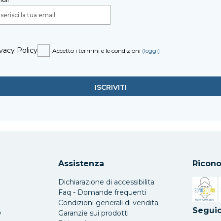
vacy Policy
Accetto i termini e le condizioni
(leggi)
Assistenza
Ricono
Dichiarazione di accessibilita
Faq - Domande frequenti
Condizioni generali di vendita
Si apre 
Seguic
y
Garanzie sui prodotti