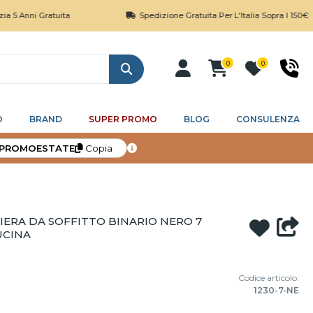
Gratuita
Spedizione Gratuita Per L'Italia Sopra I 150€
0
0
Cerca
O
BRAND
SUPER PROMO
BLOG
CONSULENZA
PROMOESTATE
Copia
IERA DA SOFFITTO BINARIO NERO 7
UCINA
Codice articolo:
1230-7-NE