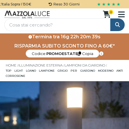
★ ★ ★ ★ ★
lia Sopra I 150€
Reso 30 Giorni
0
Cerca
Termina tra
16g 22h 20m 38s
RISPARMIA SUBITO SCONTO FINO A 60€*
Codice:
PROMOESTATE
Copia
HOME
ILLUMINAZIONE ESTERNA
LAMPIONI DA GIARDINO
TOP LIGHT LOANO LAMPIONE GRIGIO PER GIARDINO MODERNO ANTI
CORROSIONE