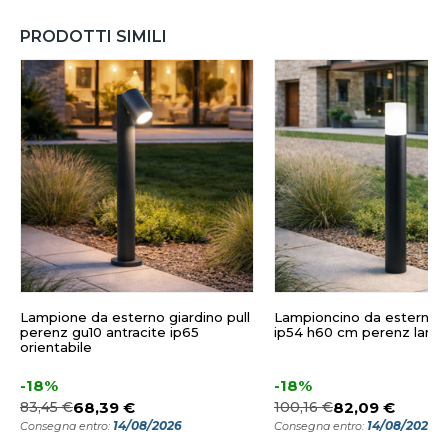
PRODOTTI SIMILI
Lampione da esterno giardino pull
Lampioncino da esterno a
perenz gu10 antracite ip65
ip54 h60 cm perenz lam
orientabile
-18%
-18%
83,45 €
68,39 €
100,16 €
82,09 €
14/08/2026
14/08/2026
Consegna entro:
Consegna entro: