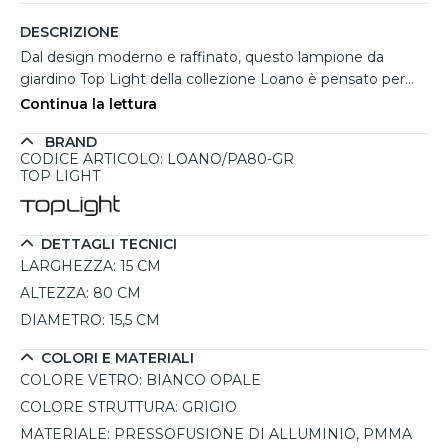
DESCRIZIONE
Dal design moderno e raffinato, questo lampione da
giardino Top Light della collezione Loano è pensato per
illuminare con stile ambienti esterni residenziali e percorsi
Continua la lettura
outdoor. Il palo da esterno presenta una struttura cilindrica
BRAND
slanciata in finitura grigio, completata da un diffusore
CODICE ARTICOLO: LOANO/PA80-GR
opale superiore che diffonde la luce in modo uniforme e
TOP LIGHT
confortevole. Ideale per giardini, vialetti, terrazze e cortili,
offre un'illuminazione funzionale mantenendo un'estetica
minimale ed elegante. Realizzato con materiali anti
DETTAGLI TECNICI
corrosione e anti ruggine, resiste efficacemente agli
LARGHEZZA:
15 CM
agenti atmosferici grazie al grado di protezione IP55.
ALTEZZA:
80 CM
Dotato di 1 portalampadina E27 con potenza massima
DIAMETRO:
15,5 CM
9W, consente l'utilizzo di lampadine intercambiabili da
scegliere in base alle proprie necessità luminose.
COLORI E MATERIALI
COLORE VETRO:
BIANCO OPALE
COLORE STRUTTURA:
GRIGIO
MATERIALE:
PRESSOFUSIONE DI ALLUMINIO, PMMA