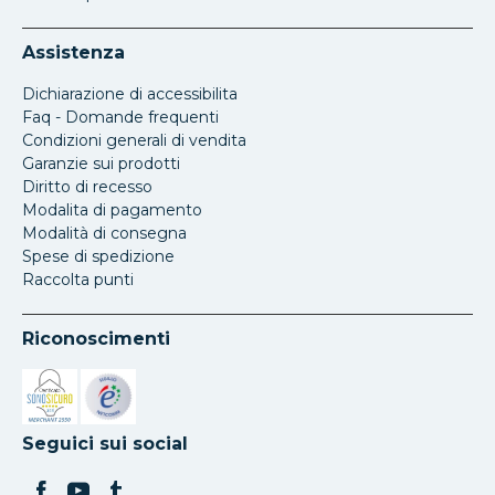
Assistenza
Dichiarazione di accessibilita
Faq - Domande frequenti
Condizioni generali di vendita
Garanzie sui prodotti
Diritto di recesso
Modalita di pagamento
Modalità di consegna
Spese di spedizione
Raccolta punti
Riconoscimenti
Si apre in una nuova scheda
Si apre in una nuova scheda
Seguici sui social