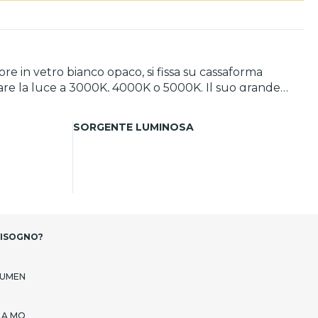
ore in vetro bianco opaco, si fissa su cassaforma
are la luce a 3000K, 4000K o 5000K. Il suo grande
lente per illuminare in sicurezza scale e vialetti,
SORGENTE LUMINOSA
BISOGNO?
LUMEN
 A MQ