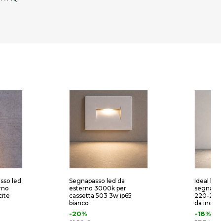
sso led
Segnapasso led da
Ideal lux
rno
esterno 3000k per
segnapa
cite
cassetta 503 3w ip65
220-240v
bianco
da incas
-20%
-18%