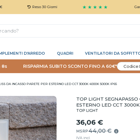
★ ★ ★ ★ ★
Reso 30 Giorni
Garanzia 5
MPLEMENTI D'ARREDO
QUADRI
VENTILATORI DA SOFFITT
 7s
RISPARMIA SUBITO SCONTO FINO A 60€*
Codice:
ISS DA INCASSO PARETE PER ESTERNO LED CCT 3000K 4000K 5000K IP65
TOP LIGHT SEGNAPASSO 
ESTERNO LED CCT 3000K 
TOP LIGHT
36,06 €
44,00 €
MSRP
IVA incl.