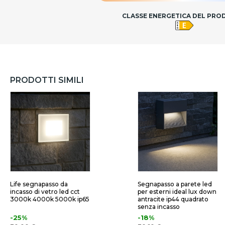
CLASSE ENERGETICA DEL PR
PRODOTTI SIMILI
Life segnapasso da
Segnapasso a parete led
incasso di vetro led cct
per esterni ideal lux down
3000k 4000k 5000k ip65
antracite ip44 quadrato
senza incasso
-25%
-18%