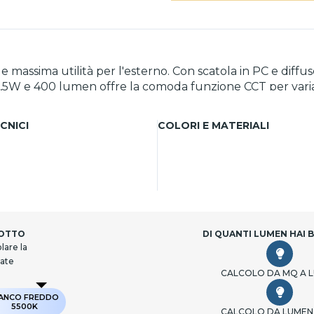
 massima utilità per l'esterno. Con scatola in PC e diffus
a 3,5W e 400 lumen offre la comoda funzione CCT per vari
ere e getti d'acqua. Questa impermeabilità lo rende eccel
e versatilità.
CNICI
COLORI E MATERIALI
DOTTO
DI QUANTI LUMEN HAI 
lare la
cate
CALCOLO DA MQ A 
IANCO FREDDO
5500K
CALCOLO DA LUMEN