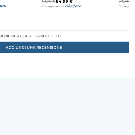
81,50 €
64,99 €
57,34 €
2026
19/08/2026
Consegna entro:
Consegna e
NSIONE PER QUESTO PRODOTTO
AGGIUNGI UNA RECENSIONE