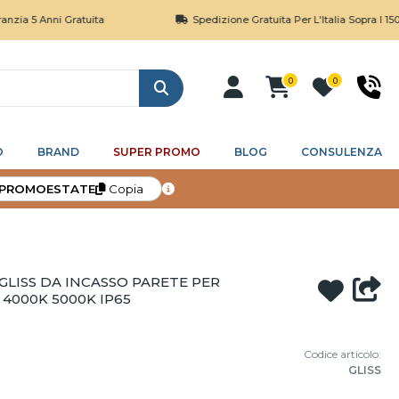
 Anni Gratuita
Spedizione Gratuita Per L'Italia Sopra I 150€
0
0
Cerca
O
BRAND
SUPER PROMO
BLOG
CONSULENZA
PROMOESTATE
Copia
GLISS DA INCASSO PARETE PER
4000K 5000K IP65
Codice articolo:
GLISS