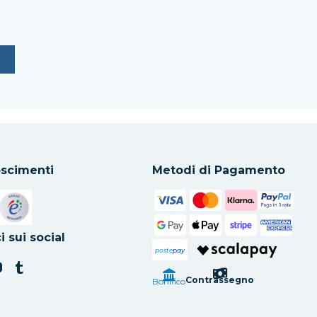
scimenti
Metodi di Pagamento
in una nuova scheda
Si apre in una nuova scheda
i sui social
poste
pay
Contrassegno
Bonifico