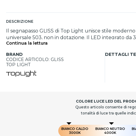
DESCRIZIONE
Il segnapasso GLISS di Top Light unisce stile moderno e
universale 503, non in dotazione. Il LED integrato d
Continua la lettura
vantaggio è il grado IP65: resiste perfettamente a polv
garantendo estrema resistenza alle intemperie e grand
BRAND
DETTAGLI TE
CODICE ARTICOLO: GLISS
TOP LIGHT
COLORE LUCE LED DEL PRO
Questo articolo consente di rego
tonalità di luce tra quelle indi
BIANCO CALDO
BIANCO NEUTRO
B
3000K
4000K