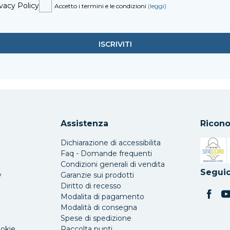
vacy Policy
Accetto i termini e le condizioni
(leggi)
Assistenza
Ricono
Dichiarazione di accessibilita
Faq - Domande frequenti
Condizioni generali di vendita
Si apre 
Seguic
y
Garanzie sui prodotti
Diritto di recesso
Modalita di pagamento
Modalità di consegna
Spese di spedizione
ookie
Raccolta punti