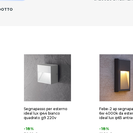
ODOTTO
Segnapasso per esterno
Febe-2 ap segnapa
ideal lux ip44 bianco
6w 4000k da este
quadrato g9 220v
ideal lux ip65 antra
-18%
-18%