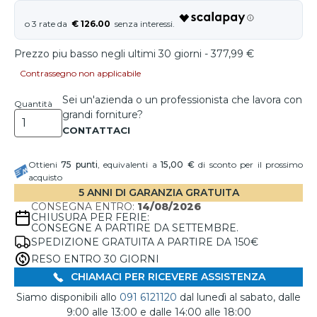
€ 126.00
Prezzo piu basso negli ultimi 30 giorni - 377,99 €
Contrassegno non applicabile
Sei un'azienda o un professionista che lavora con
Quantità
grandi forniture?
Ottieni
75
punti
, equivalenti a
15,00 €
di sconto per il prossimo
acquisto
5 ANNI DI GARANZIA GRATUITA
CONSEGNA ENTRO:
14/08/2026
CHIUSURA PER FERIE:
CONSEGNE A PARTIRE DA SETTEMBRE.
SPEDIZIONE GRATUITA A PARTIRE DA 150€
RESO ENTRO 30 GIORNI
CHIAMACI PER RICEVERE ASSISTENZA
Siamo disponibili allo
091 6121120
dal lunedì al sabato, dalle
9:00 alle 13:00 e dalle 14:00 alle 18:00