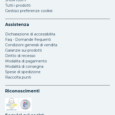
Show room
Tutti i prodotti
Gestisci preferenze cookie
Assistenza
Dichiarazione di accessibilita
Faq - Domande frequenti
Condizioni generali di vendita
Garanzie sui prodotti
Diritto di recesso
Modalita di pagamento
Modalità di consegna
Spese di spedizione
Raccolta punti
Riconoscimenti
Si apre in una nuova scheda
Si apre in una nuova scheda