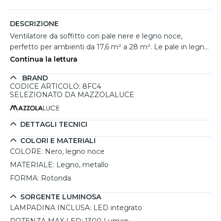
DESCRIZIONE
Ventilatore da soffitto con pale nere e legno noce,
perfetto per ambienti da 17,6 m² a 28 m². Le pale in legno
bianco/frassino e la luce LED dimmerabile integrata
Continua la lettura
aggiungono un tocco di eleganza e funzionalità. Il motore
BRAND
DC garantisce un funzionamento silenzioso, consumi
CODICE ARTICOLO: 8FC4
ridotti fino al 70% rispetto ai motori tradizionali e una
SELEZIONATO DA MAZZOLALUCE
maggiore durata. Dotato di 6 velocità regolabili tramite
telecomando incluso, è adatto anche a soffitti inclinati
grazie all’asta regolabile che mantiene il ventilatore
DETTAGLI TECNICI
parallelo al soffitto. La funzione inversa lo rende utilizzabile
COLORI E MATERIALI
tutto l’anno: rinfresca d’estate e distribuisce il calore in
COLORE:
Nero, legno noce
inverno, migliorando l’efficienza del riscaldamento. La luce
MATERIALE:
Legno, metallo
LED integrata offre tre temperature di colore (2700K,
4350K e 6000K) per creare l’atmosfera ideale.
FORMA:
Rotonda
SORGENTE LUMINOSA
LAMPADINA INCLUSA:
LED integrato