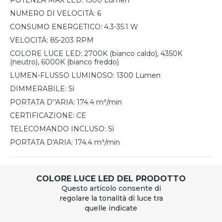
POTENZA MAX LED:
1300 Lumen
NUMERO DI VELOCITÀ:
6
CONSUMO ENERGETICO:
4.3-35.1 W
VELOCITÀ:
85-203 RPM
COLORE LUCE LED:
2700K (bianco caldo), 4350K
(neutro), 6000K (bianco freddo)
LUMEN-FLUSSO LUMINOSO:
1300 Lumen
DIMMERABILE:
Sì
PORTATA D''ARIA:
174.4 m³/min
CERTIFICAZIONE:
CE
TELECOMANDO INCLUSO:
Sì
PORTATA D'ARIA:
174.4 m³/min
COLORE LUCE LED DEL PRODOTTO
Questo articolo consente di
regolare la tonalità di luce tra
quelle indicate