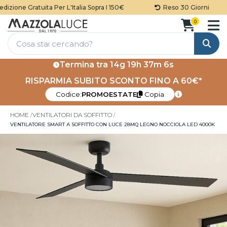
zione Gratuita Per L'Italia Sopra I 150€
Reso 30 Giorni
0
Cerca
Termina tra
14g 19h 37m 6s
RISPARMIA SUBITO SCONTO FINO A 60€*
Codice:
PROMOESTATE
Copia
HOME
VENTILATORI DA SOFFITTO
VENTILATORE SMART A SOFFITTO CON LUCE 28MQ LEGNO NOCCIOLA LED 4000K