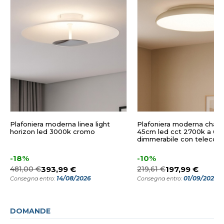
Plafoniera moderna linea light
Plafoniera moderna cha
horizon led 3000k cromo
45cm led cct 2700k a 60
dimmerabile con teleco
-18%
-10%
481,00 €
393,99 €
219,61 €
197,99 €
14/08/2026
01/09/2026
Consegna entro:
Consegna entro:
DOMANDE