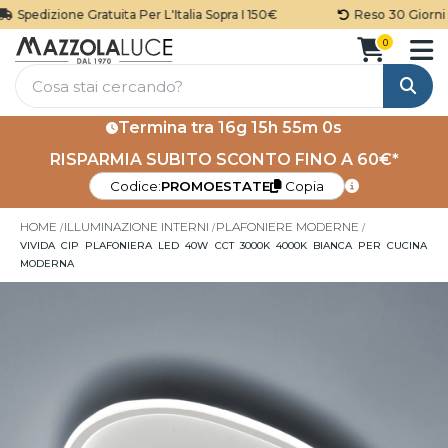
Spedizione Gratuita Per L'Italia Sopra I 150€
Reso 30 Giorni
0
Cerca
Termina tra
16g 15h 54m 59s
RISPARMIA SUBITO SCONTO FINO A 60€*
Codice:
PROMOESTATE
Copia
HOME
ILLUMINAZIONE INTERNI
PLAFONIERE MODERNE
VIVIDA CIP PLAFONIERA LED 40W CCT 3000K 4000K BIANCA PER CUCINA
MODERNA