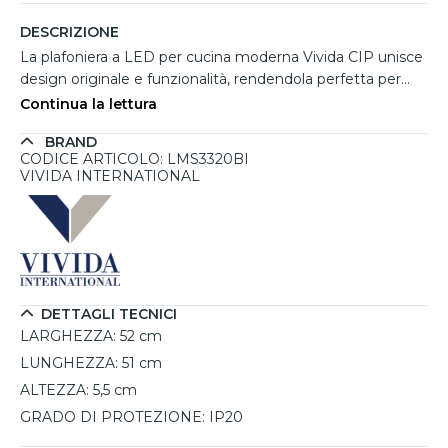
DESCRIZIONE
La plafoniera a LED per cucina moderna Vivida CIP unisce
design originale e funzionalità, rendendola perfetta per
illuminare spazi di medie dimensioni. La sua forma
Continua la lettura
triangolare dai bordi arrotondati, in alluminio bianco con
BRAND
dettagli in metacrilato satinato, dona eleganza e
CODICE ARTICOLO: LMS3320BI
modernità all’ambiente. La sorgente LED integrata da
VIVIDA INTERNATIONAL
40W offre un’illuminazione uniforme grazie all’ottica di
120°, con flussi luminosi di 2600/2800 lumen per tonalità
calda (3000K) o naturale (4000K), selezionabili tramite
l’interruttore integrato. Illumina e arreda allo stesso tempo
cucine moderne grazie alla sua forma originale e al suo
colore neutro.
DETTAGLI TECNICI
LARGHEZZA:
52 cm
LUNGHEZZA:
51 cm
ALTEZZA:
5,5 cm
GRADO DI PROTEZIONE:
IP20