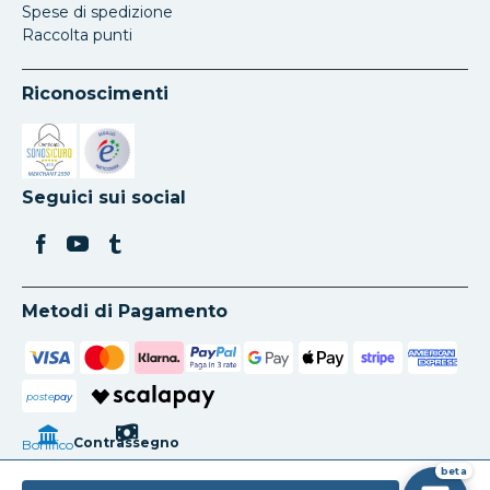
Spese di spedizione
Raccolta punti
Riconoscimenti
Si apre in una nuova scheda
Si apre in una nuova scheda
Seguici sui social
Metodi di Pagamento
poste
pay
Contrassegno
Bonifico
beta