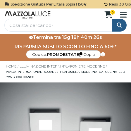
Spedizione Gratuita Per L'Italia Sopra I 150€
Reso 30 Giorn
0
Cerca
Termina tra
15g 18h 40m 26s
RISPARMIA SUBITO SCONTO FINO A 60€*
Codice:
PROMOESTATE
Copia
HOME
ILLUMINAZIONE INTERNI
PLAFONIERE MODERNE
VIVIDA INTERNATIONAL SQUARES PLAFONIERA MODERNA DA CUCINA LED
37W 3000K BIANCO