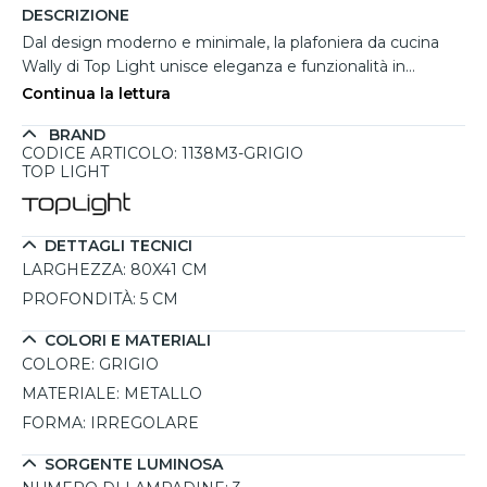
DESCRIZIONE
Dal design moderno e minimale, la plafoniera da cucina
Wally di Top Light unisce eleganza e funzionalità in
un'unica soluzione luminosa. La struttura in metallo grigio,
Continua la lettura
dallo spessore di soli 5 cm, ospita tre elementi luminosi,
BRAND
offrendo una distribuzione uniforme della luce ideale per
CODICE ARTICOLO: 1138M3-GRIGIO
illuminare in modo efficiente l’ambiente cucina. Grazie
TOP LIGHT
all’attacco 2G11, permette l’uso di lampadine LED fino a
45.5W totali (non incluse), con la possibilità di scegliere tra
tonalità di luce calda o neutra. Perfetta per chi cerca
DETTAGLI TECNICI
un’illuminazione moderna e versatile, si installa facilmente
LARGHEZZA:
80X41 CM
con tasselli e viti per garantire stabilità e durata nel tempo.
PROFONDITÀ:
5 CM
COLORI E MATERIALI
COLORE:
GRIGIO
MATERIALE:
METALLO
FORMA:
IRREGOLARE
SORGENTE LUMINOSA