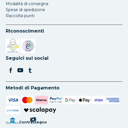
Modalità di consegna
Spese di spedizione
Raccolta punti
Riconoscimenti
Si apre in una nuova scheda
Si apre in una nuova scheda
Seguici sui social
Metodi di Pagamento
poste
pay
Contrassegno
Bonifico