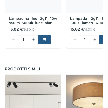
Lampadina led 2g11 10w
Lampada 2g11 le
950lm 3000k luce bianco
1000 lumen 4000k
calda
naturale
15,82 €
15,82 €
19,30 €
19,30 €
PRODOTTI SIMILI