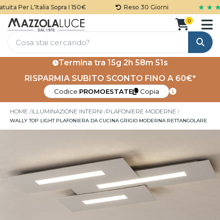
★ ★ ★ 
ta Per L'Italia Sopra I 150€
Reso 30 Giorni
0
Cerca
Termina tra
15g 2h 58m 51s
RISPARMIA SUBITO SCONTO FINO A 60€*
Codice:
PROMOESTATE
Copia
HOME
ILLUMINAZIONE INTERNI
PLAFONIERE MODERNE
WALLY TOP LIGHT PLAFONIERA DA CUCINA GRIGIO MODERNA RETTANGOLARE