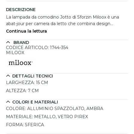
DESCRIZIONE
La lampada da comodino Jotto di Sforzin Miloox è una
abat-jour per camera da letto che combina design
essenziale e raffinatezza, creando un equilibrio perfetto tra
Continua la lettura
estetica e funzionalità. La sua sfera in vetro Pirex
BRAND
trasparente con sfumatura ambra da 15 cm diffonde una
CODICE ARTICOLO: 1744-354
luce calda e avvolgente, mentre la base in metallo
MILOOX
spazzolato alluminio dona un tocco contemporaneo ed
elegante. Il sistema di doppia inclinazione ne esalta
l’unicità, permettendo di orientare la luce secondo le
DETTAGLI TECNICI
necessità. Grazie al dimmer integrato, la lampada Jotto
LARGHEZZA:
15 CM
consente di regolare facilmente l’intensità luminosa,
adattandola a diversi contesti, dalla lettura serale a
ALTEZZA:
7 CM
un’illuminazione soffusa e rilassante. Il portalampada GX53
COLORI E MATERIALI
LED dimmerabile offre la libertà di scegliere la
COLORE:
ALLUMINIO SPAZZOLATO, AMBRA
temperatura e la luminosità della luce, rendendola una
soluzione versatile per camera da letto.
MATERIALE:
METALLO, VETRO PIREX
FORMA:
SFERICA