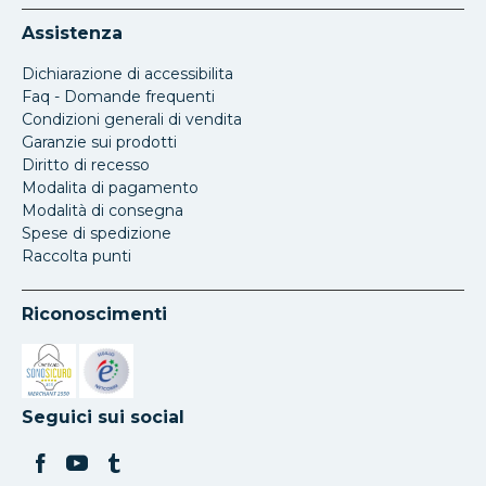
Assistenza
Dichiarazione di accessibilita
Faq - Domande frequenti
Condizioni generali di vendita
Garanzie sui prodotti
Diritto di recesso
Modalita di pagamento
Modalità di consegna
Spese di spedizione
Raccolta punti
Riconoscimenti
Si apre in una nuova scheda
Si apre in una nuova scheda
Seguici sui social