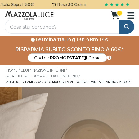
★ ★ ★ ★ ★
lia Sopra I 150€
Reso 30 Giorni
0
Cerca
Termina tra
14g 13h 48m 14s
RISPARMIA SUBITO SCONTO FINO A 60€*
Codice:
PROMOESTATE
Copia
HOME
ILLUMINAZIONE INTERNI
ABAT JOUR E LAMPADE DA COMODINO
ABAT-JOUR LAMPADA JOTTO MODERNA VETRO TRASPARENTE AMBRA MILOOX