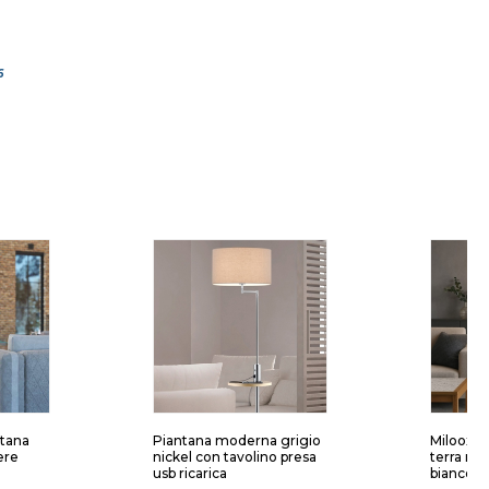
6
ntana
Piantana moderna grigio
Miloox 
ere
nickel con tavolino presa
terra ner
usb ricarica
bianco o