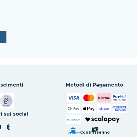
scimenti
Metodi di Pagamento
in una nuova scheda
Si apre in una nuova scheda
i sui social
poste
pay
Contrassegno
Bonifico