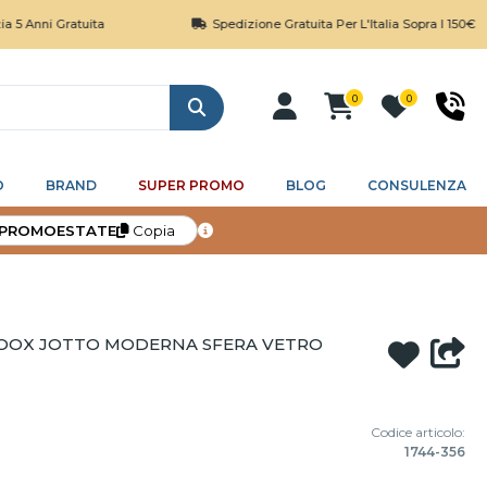
 Gratuita
Spedizione Gratuita Per L'Italia Sopra I 150€
0
0
Cerca
O
BRAND
SUPER PROMO
BLOG
CONSULENZA
PROMOESTATE
Copia
LOOX JOTTO MODERNA SFERA VETRO
Codice articolo:
1744-356