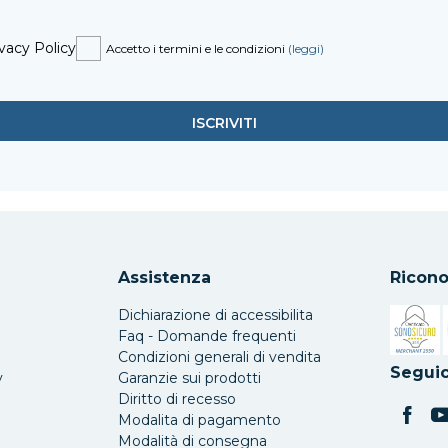
vacy Policy
Accetto i termini e le condizioni
(leggi)
Assistenza
Ricono
Dichiarazione di accessibilita
Faq - Domande frequenti
Condizioni generali di vendita
Si apre 
Seguic
y
Garanzie sui prodotti
Diritto di recesso
Modalita di pagamento
Modalità di consegna