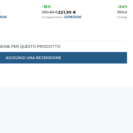
-15%
-24%
€
260,86 €
221,99 €
359,00 
2026
12/08/2026
Consegna entro:
Consegna e
NSIONE PER QUESTO PRODOTTO
AGGIUNGI UNA RECENSIONE