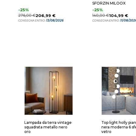
SFORZIN MILOOX
-25%
-25%
276,00 €
206,99 €
140,00 €
104,99 €
13/08/2026
11/08/202
CONSEGNA ENTRO:
CONSEGNA ENTRO:
Lampada da terra vintage
Top light holly pia
squadrata metallo nero
nera moderna 6 sf
oro
vetro