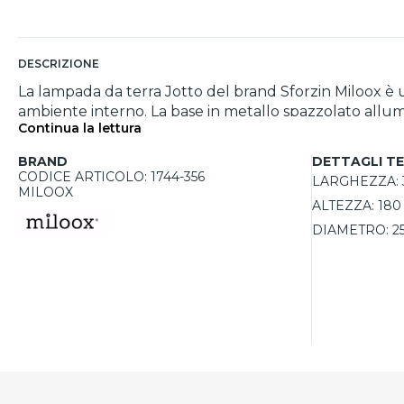
DESCRIZIONE
La lampada da terra Jotto del brand Sforzin Miloox è 
ambiente interno. La base in metallo spazzolato allumi
Continua la lettura
delicata sfumatura ambra, dona alla lampada un carattere unico e sofisticato. Con un diametro di 25 cm, la sfera
in contesti classici, rendendola una soluzione versatil
BRAND
DETTAGLI TE
luminosa, creando l’atmosfera ideale per ogni momento, da una luce f
CODICE ARTICOLO: 1744-356
LARGHEZZA:
LED (non inclusa), questa piantana garantisce efficienz
MILOOX
ALTEZZA:
180
DIAMETRO:
2