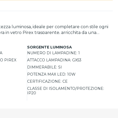
tezza luminosa, ideale per completare con stile ogni
a in vetro Pirex trasparente, arricchita da una
resenza del dimmer permette di regolare l'intensità
SORGENTE LUMINOSA
a lampadina GX53
A
NUMERO DI LAMPADINE:
1
 con un design che unisce estetica e praticità.
O PIREX
ATTACCO LAMPADINA:
GX53
DIMMERABILE:
SI
POTENZA MAX LED:
10W
CERTIFICAZIONE:
CE
CLASSE DI ISOLAMENTO/PROTEZIONE:
IP20