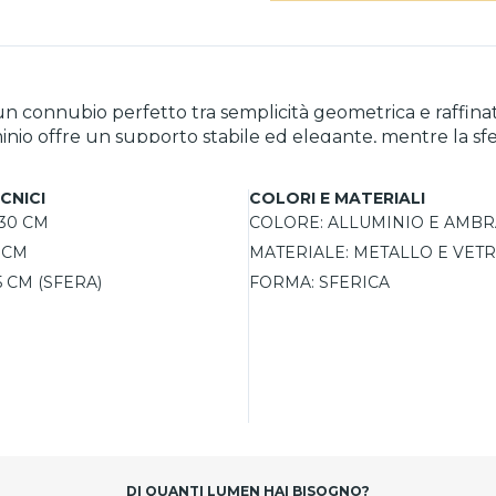
un connubio perfetto tra semplicità geometrica e raffina
nio offre un supporto stabile ed elegante, mentre la sfer
 si integra armoniosamente sia in spazi moderni che
e per illuminare soggiorni, studi o camere da letto. La p
CNICI
COLORI E MATERIALI
unzionale a un'illuminazione più intima e rilassante. Compatibile con un
30 CM
COLORE:
ALLUMINIO E AMBR
a energetica e personalizzazione nella scelta della luce,
 CM
MATERIALE:
METALLO E VETR
5 CM (SFERA)
FORMA:
SFERICA
DI QUANTI LUMEN HAI BISOGNO?