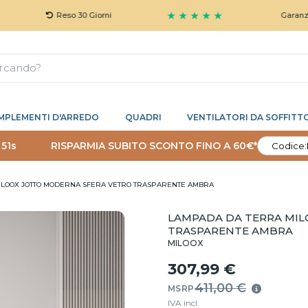
★ ★ ★ ★ ★
Reso 30 Giorni
Garanzia 5 Anni
MPLEMENTI D'ARREDO
QUADRI
VENTILATORI DA SOFFITT
 50s
RISPARMIA SUBITO SCONTO FINO A 60€*
Codice:
ILOOX JOTTO MODERNA SFERA VETRO TRASPARENTE AMBRA
LAMPADA DA TERRA MI
TRASPARENTE AMBRA
MILOOX
307,99 €
411,00 €
MSRP
IVA incl.