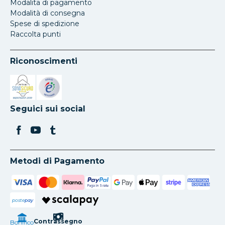
Modalita di pagamento
Modalità di consegna
Spese di spedizione
Raccolta punti
Riconoscimenti
Si apre in una nuova scheda
Si apre in una nuova scheda
Seguici sui social
Metodi di Pagamento
poste
pay
Contrassegno
Bonifico