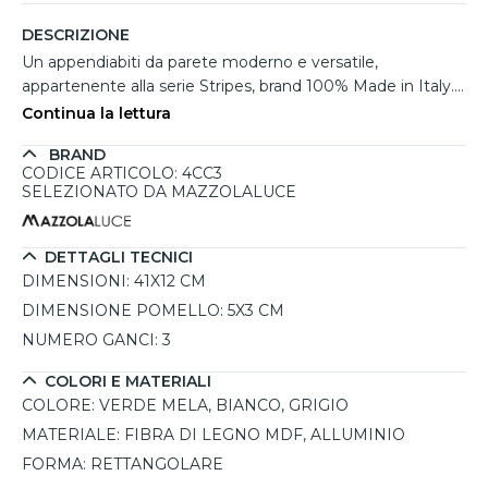
DESCRIZIONE
Un appendiabiti da parete moderno e versatile,
appartenente alla serie Stripes, brand 100% Made in Italy.
Realizzato in fibra di legno MDF con una combinazione
Continua la lettura
cromatica vivace e raffinata nei toni del verde mela,
BRAND
bianco e grigio, si distingue per il suo stile contemporaneo
CODICE ARTICOLO: 4CC3
e funzionale. Dotato di tre robusti ganci in alluminio, è
SELEZIONATO DA MAZZOLALUCE
perfetto per mantenere in ordine cappotti, borse e
accessori nell’ingresso di casa o in ufficio. Disponibile in
otto diverse finiture di colore e in due dimensioni (55x12
DETTAGLI TECNICI
cm o 41x12 cm), questo appendiabiti è parte di una
DIMENSIONI:
41X12 CM
collezione più ampia che include altri complementi
DIMENSIONE POMELLO:
5X3 CM
d'arredo coordinati, per un effetto armonioso e
NUMERO GANCI:
3
personalizzabile. L'installazione è semplice grazie ai tasselli
e alle istruzioni incluse, rendendolo una soluzione pratica e
COLORI E MATERIALI
decorativa per ogni ambiente.
COLORE:
VERDE MELA, BIANCO, GRIGIO
MATERIALE:
FIBRA DI LEGNO MDF, ALLUMINIO
FORMA:
RETTANGOLARE