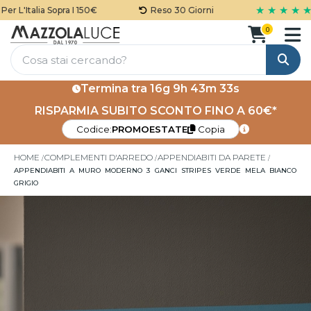
★ ★ ★ ★ ★
 L'Italia Sopra I 150€
Reso 30 Giorni
0
Cerca
Termina tra
16g 9h 43m 33s
RISPARMIA SUBITO SCONTO FINO A 60€*
Codice:
PROMOESTATE
Copia
HOME
COMPLEMENTI D'ARREDO
APPENDIABITI DA PARETE
APPENDIABITI A MURO MODERNO 3 GANCI STRIPES VERDE MELA BIANCO
GRIGIO