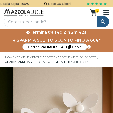
★ ★ ★ ★ ★
talia Sopra I 150€
Reso 30 Giorni
0
Cerca
Termina tra
14g 21h 2m 41s
RISPARMIA SUBITO SCONTO FINO A 60€*
Codice:
PROMOESTATE
Copia
HOME
COMPLEMENTI D'ARREDO
APPENDIABITI DA PARETE
ATTACCAPANNI DA MURO 2 FARFALLE METALLO BIANCO DESIGN