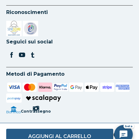
Riconoscimenti
Si apre in una nuova scheda
Si apre in una nuova scheda
Seguici sui social
Metodi di Pagamento
poste
pay
Contrassegno
Bonifico
beta
AGGIUNGI AL CARRELLO