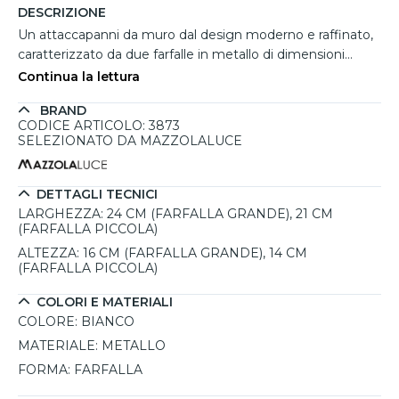
DESCRIZIONE
Un attaccapanni da muro dal design moderno e raffinato,
caratterizzato da due farfalle in metallo di dimensioni
diverse, che donano leggerezza e stile all’ambiente. La
Continua la lettura
finitura bianca lo rende elegante e discreto, perfetto per
BRAND
essere collocato in ingressi, camerette o uffici, offrendo un
CODICE ARTICOLO: 3873
pratico supporto per abiti e borse. La qualità 100% Made in
SELEZIONATO DA MAZZOLALUCE
Italy garantisce una lavorazione curata e resistente nel
tempo. L’installazione è semplice e immediata grazie a viti
e tasselli inclusi nella confezione. Disponibile in diversi
DETTAGLI TECNICI
colori per adattarsi a qualsiasi stile d’arredo.
LARGHEZZA:
24 CM (FARFALLA GRANDE), 21 CM
(FARFALLA PICCOLA)
ALTEZZA:
16 CM (FARFALLA GRANDE), 14 CM
(FARFALLA PICCOLA)
COLORI E MATERIALI
COLORE:
BIANCO
MATERIALE:
METALLO
FORMA:
FARFALLA