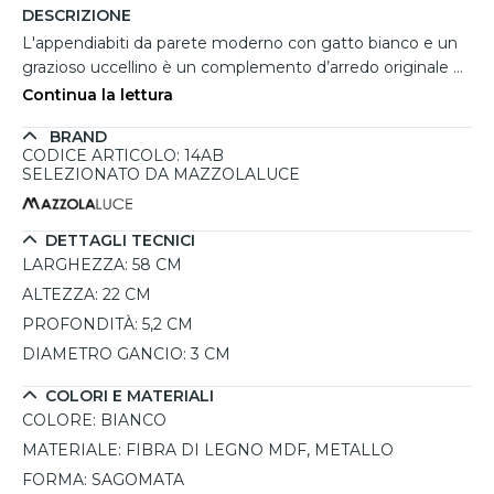
DESCRIZIONE
L'appendiabiti da parete moderno con gatto bianco e un
grazioso uccellino è un complemento d’arredo originale e
raffinato, perfetto per chi ama i dettagli unici. Realizzato in
Continua la lettura
fibra di legno MDF, inciso e ritagliato a laser, presenta una
BRAND
finitura verniciata che ne esalta la qualità e la delicatezza
CODICE ARTICOLO: 14AB
del design. I quattro ganci in metallo grigio offrono un
SELEZIONATO DA MAZZOLALUCE
supporto solido per appendere abiti, borse e accessori,
rendendolo un elemento funzionale oltre che decorativo.
Il suo stile moderno lo rende ideale per arredare ingressi,
DETTAGLI TECNICI
soggiorni o camere da letto, adattandosi perfettamente a
LARGHEZZA:
58 CM
diversi contesti abitativi. Prodotto artigianalmente in Italia
ALTEZZA:
22 CM
con materiali di alta qualità, è disponibile in diverse varianti
PROFONDITÀ:
5,2 CM
cromatiche per soddisfare ogni esigenza di arredo. Il
DIAMETRO GANCIO:
3 CM
fissaggio è semplice e sicuro grazie ai tasselli e viti forniti
nella confezione, che include anche il certificato di
COLORI E MATERIALI
garanzia e le istruzioni di montaggio.
COLORE:
BIANCO
MATERIALE:
FIBRA DI LEGNO MDF, METALLO
FORMA:
SAGOMATA