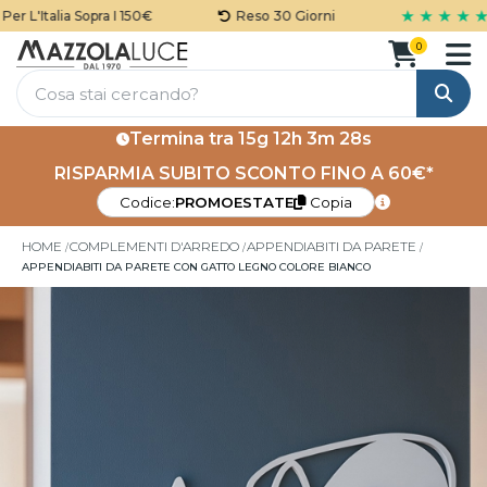
★ ★ ★ ★ ★
 L'Italia Sopra I 150€
Reso 30 Giorni
0
Cerca
Termina tra
15g 12h 3m 28s
RISPARMIA SUBITO SCONTO FINO A 60€*
Codice:
PROMOESTATE
Copia
HOME
COMPLEMENTI D'ARREDO
APPENDIABITI DA PARETE
APPENDIABITI DA PARETE CON GATTO LEGNO COLORE BIANCO