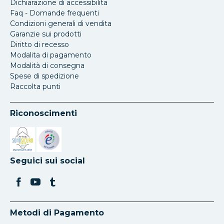
Dichiarazione di accessibilita
Faq - Domande frequenti
Condizioni generali di vendita
Garanzie sui prodotti
Diritto di recesso
Modalita di pagamento
Modalità di consegna
Spese di spedizione
Raccolta punti
Riconoscimenti
Si apre in una nuova scheda
Si apre in una nuova scheda
Seguici sui social
Metodi di Pagamento