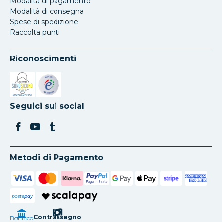
Modalita di pagamento
Modalità di consegna
Spese di spedizione
Raccolta punti
Riconoscimenti
Si apre in una nuova scheda
Si apre in una nuova scheda
Seguici sui social
Metodi di Pagamento
poste
pay
Contrassegno
Bonifico