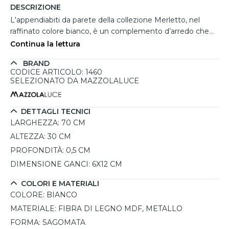
DESCRIZIONE
L'appendiabiti da parete della collezione Merletto, nel
raffinato colore bianco, è un complemento d’arredo che
coniuga eleganza e funzionalità. Il suo design moderno,
Continua la lettura
caratterizzato da un motivo ispirato alla lavorazione del
BRAND
merletto, lo rende perfetto per arricchire con stile ingressi,
CODICE ARTICOLO: 1460
soggiorni o ambienti di lavoro. Realizzato artigianalmente
SELEZIONATO DA MAZZOLALUCE
in Italia è prodotto in fibra di legno MDF tagliata a laser
con estrema precisione e rifinita con vernici atossiche
all'acqua. I cinque robusti pomelli in metallo offrono un
DETTAGLI TECNICI
supporto sicuro per appendere giacche, borse e accessori,
LARGHEZZA:
70 CM
garantendo resistenza e praticità. Questo appendiabiti
ALTEZZA:
30 CM
moderno è ideale per chi cerca una soluzione decorativa e
PROFONDITÀ:
0,5 CM
funzionale allo stesso tempo. Disponibile in dieci varianti
DIMENSIONE GANCI:
6X12 CM
cromatiche, si adatta facilmente a ogni stile d’arredo.
L'imballaggio è studiato per garantire un trasporto sicuro e
COLORI E MATERIALI
proteggere il prodotto da eventuali danni.
COLORE:
BIANCO
MATERIALE:
FIBRA DI LEGNO MDF, METALLO
FORMA:
SAGOMATA