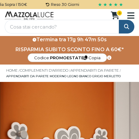
★ ★ ★ ★ ★
Sopra I 150€
Reso 30 Giorni
0
Cerca
Termina tra
17g 9h 47m 50s
RISPARMIA SUBITO SCONTO FINO A 60€*
Codice:
PROMOESTATE
Copia
HOME
COMPLEMENTI D'ARREDO
APPENDIABITI DA PARETE
APPENDIABITI DA PARETE MODERNO LEGNO BIANCO GRIGIO MERLETTO