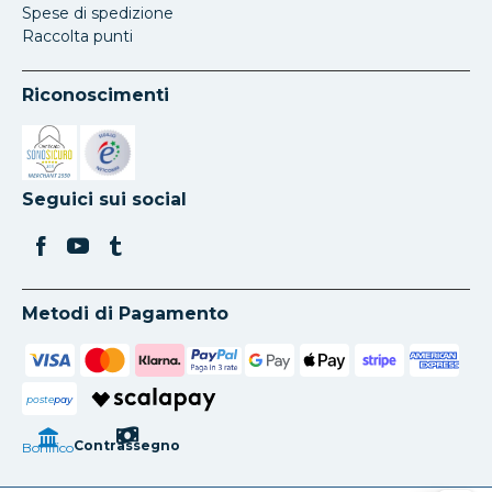
Spese di spedizione
Raccolta punti
Riconoscimenti
Si apre in una nuova scheda
Si apre in una nuova scheda
Seguici sui social
Metodi di Pagamento
poste
pay
Contrassegno
Bonifico