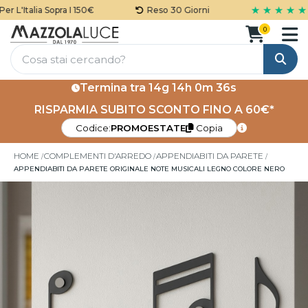
★ ★ ★ ★ ★
 L'Italia Sopra I 150€
Reso 30 Giorni
0
Cerca
Termina tra
14g 14h 0m 36s
RISPARMIA SUBITO SCONTO FINO A 60€*
Codice:
PROMOESTATE
Copia
HOME
COMPLEMENTI D'ARREDO
APPENDIABITI DA PARETE
APPENDIABITI DA PARETE ORIGINALE NOTE MUSICALI LEGNO COLORE NERO