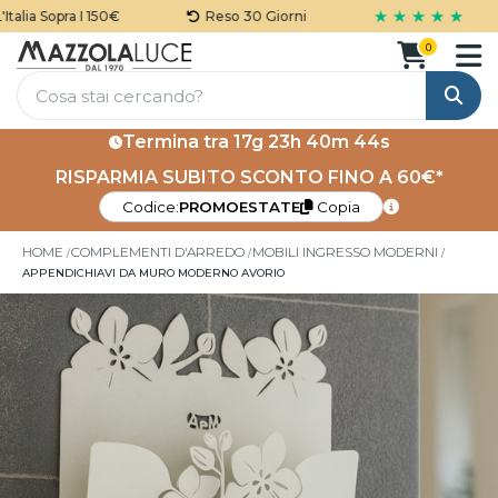
★ ★ ★ ★ ★
alia Sopra I 150€
Reso 30 Giorni
0
Cerca
Termina tra
17g 23h 40m 43s
RISPARMIA SUBITO SCONTO FINO A 60€*
Codice:
PROMOESTATE
Copia
HOME
COMPLEMENTI D'ARREDO
MOBILI INGRESSO MODERNI
APPENDICHIAVI DA MURO MODERNO AVORIO