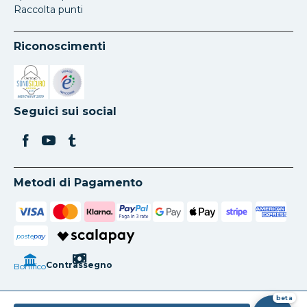
Raccolta punti
Riconoscimenti
Si apre in una nuova scheda
Si apre in una nuova scheda
Seguici sui social
Metodi di Pagamento
poste
pay
Contrassegno
Bonifico
beta