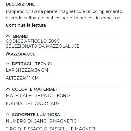
DESCRIZIONE
L’appendichiavi da parete magnetico è un complemento
d’arredo raffinato e pratico, perfetto per chi desidera unire
estetica e funzionalità. Realizzato artigianalmente in Italia,
Continua la lettura
è prodotto in fibra di legno intagliata al laser e rifinita con
BRAND
vernici all’acqua atossiche, garantendo sicurezza e
CODICE ARTICOLO: 389C
resistenza nel tempo. Grazie ai cinque ganci calamitati,
SELEZIONATO DA MAZZOLALUCE
permette di appendere le chiavi con un semplice gesto,
mantenendole sempre in ordine e a portata di mano. Il
sistema di fissaggio con calamite consente di rimuoverlo
DETTAGLI TECNICI
facilmente, ideale in caso di lavori di pittura sulla parete.
LARGHEZZA:
34 CM
Disponibile in dieci colori accattivanti, si adatta
ALTEZZA:
11 CM
perfettamente all’ingresso di casa, donando un tocco di
eleganza e modernità. La qualità 100% Made in Italy e
COLORI E MATERIALI
l’attenzione ai dettagli rendono questo appendichiavi una
MATERIALE:
FIBRA DI LEGNO
scelta affidabile e di grande valore estetico.
FORMA:
RETTANGOLARE
SORGENTE LUMINOSA
NUMERO DI GANCI:
5 MAGNETICI
TIPO DI FISSAGGIO:
TASSELLI E MAGNETI