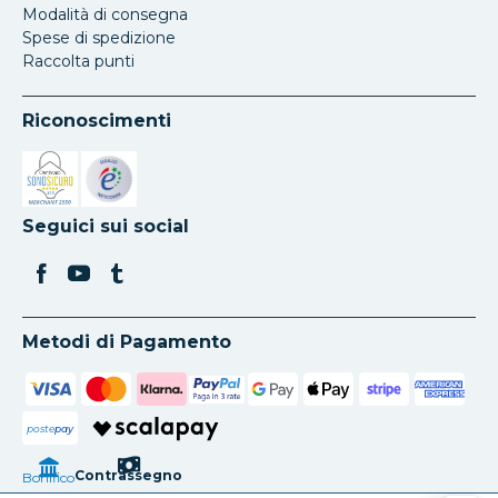
Modalità di consegna
Spese di spedizione
Raccolta punti
Riconoscimenti
Si apre in una nuova scheda
Si apre in una nuova scheda
Seguici sui social
Metodi di Pagamento
poste
pay
Contrassegno
Bonifico