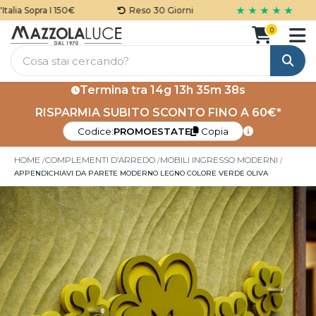
★ ★ ★ ★ ★
lia Sopra I 150€
Reso 30 Giorni
0
Cerca
Termina tra
14g 13h 35m 38s
RISPARMIA SUBITO SCONTO FINO A 60€*
Codice:
PROMOESTATE
Copia
HOME
COMPLEMENTI D'ARREDO
MOBILI INGRESSO MODERNI
APPENDICHIAVI DA PARETE MODERNO LEGNO COLORE VERDE OLIVA